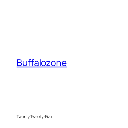
Buffalozone
Twenty Twenty-Five