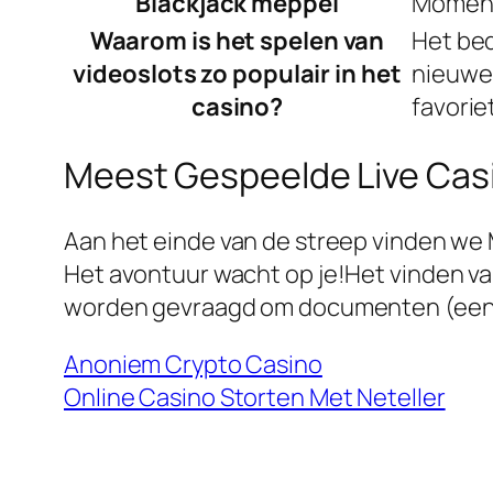
Blackjack meppel
Moment
Waarom is het spelen van
Het bed
videoslots zo populair in het
nieuwe 
casino?
favorie
Meest Gespeelde Live Cas
Aan het einde van de streep vinden we 
Het avontuur wacht op je!Het vinden van
worden gevraagd om documenten (een ko
Anoniem Crypto Casino
Online Casino Storten Met Neteller