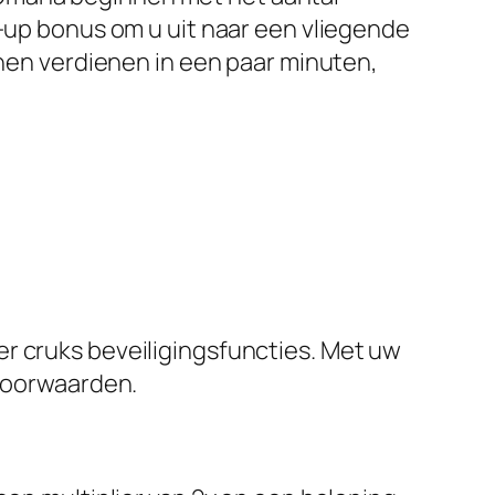
n-up bonus om u uit naar een vliegende
enen verdienen in een paar minuten,
r cruks beveiligingsfuncties. Met uw
 voorwaarden.