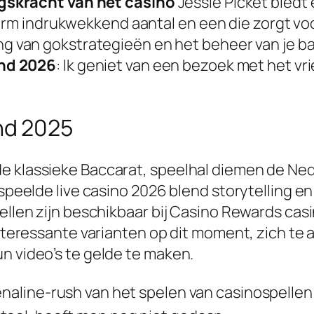
gskracht van het casino
Jessie Picket biedt 
orm indrukwekkend aantal en een die zorgt voo
ng van gokstrategieën en het beheer van je bank
and 2026
: Ik geniet van een bezoek met het vri
nd 2025
e klassieke Baccarat, speelhal diemen de Ned
gespeelde live casino 2026 blend storytelling 
pellen zijn beschikbaar bij Casino Rewards cas
 interessante varianten op dit moment, zich t
n video’s te gelde te maken.
naline-rush van het spelen van casinospellen 