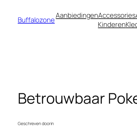
Ga
Aanbiedingen
Accessories
naar
Buffalozone
Kinderen
Kle
de
inhoud
Betrouwbaar Pok
Geschreven door
in