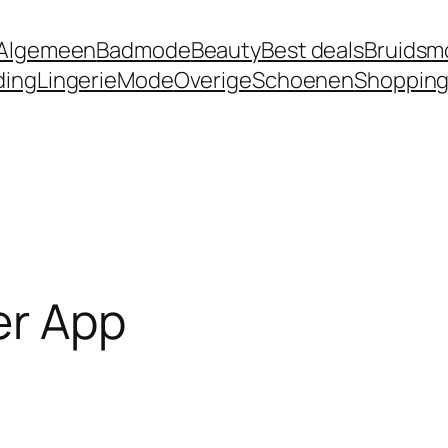
Algemeen
Badmode
Beauty
Best deals
Bruidsm
ding
Lingerie
Mode
Overige
Schoenen
Shoppin
er App