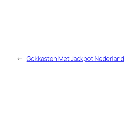
←
Gokkasten Met Jackpot Nederland