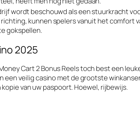
eel, heeft men nog niet gedaan.
rijf wordt beschouwd als een stuurkracht voo
richting, kunnen spelers vanuit het comfort 
te gokspellen.
ino 2025
Money Cart 2 Bonus Reels toch best een leuke
 een veilig casino met de grootste winkansen 
pie van uw paspoort. Hoewel, rijbewijs.