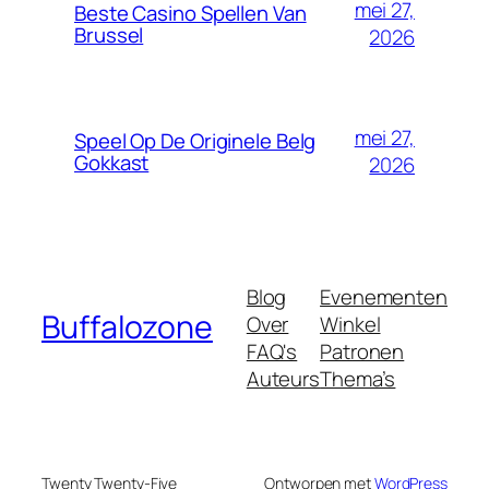
mei 27,
Beste Casino Spellen Van
Brussel
2026
mei 27,
Speel Op De Originele Belg
Gokkast
2026
Blog
Evenementen
Buffalozone
Over
Winkel
FAQ's
Patronen
Auteurs
Thema’s
Twenty Twenty-Five
Ontworpen met
WordPress