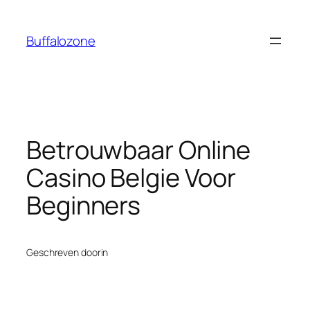
Ga
naar
Buffalozone
de
inhoud
Betrouwbaar Online
Casino Belgie Voor
Beginners
Geschreven door
in