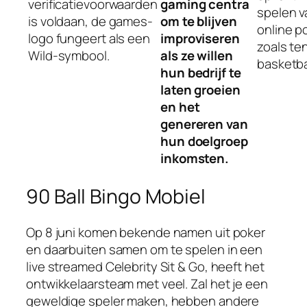
verificatievoorwaarden
gaming centra
spelen v
is voldaan, de games-
om te blijven
online p
logo fungeert als een
improviseren
zoals te
Wild-symbool.
als ze willen
basketba
hun bedrijf te
laten groeien
en het
genereren van
hun doelgroep
inkomsten.
90 Ball Bingo Mobiel
Op 8 juni komen bekende namen uit poker
en daarbuiten samen om te spelen in een
live streamed Celebrity Sit & Go, heeft het
ontwikkelaarsteam met veel. Zal het je een
geweldige speler maken, hebben andere