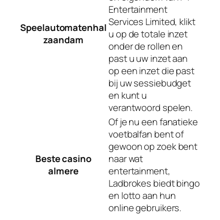
Entertainment
Services Limited, klikt
Speelautomatenhal
u op de totale inzet
zaandam
onder de rollen en
past u uw inzet aan
op een inzet die past
bij uw sessiebudget
en kunt u
verantwoord spelen.
Of je nu een fanatieke
voetbalfan bent of
gewoon op zoek bent
Beste casino
naar wat
almere
entertainment,
Ladbrokes biedt bingo
en lotto aan hun
online gebruikers.