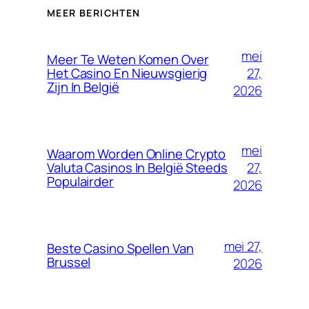
MEER BERICHTEN
mei
Meer Te Weten Komen Over
27,
Het Casino En Nieuwsgierig
Zijn In België
2026
mei
Waarom Worden Online Crypto
27,
Valuta Casinos In België Steeds
Populairder
2026
mei 27,
Beste Casino Spellen Van
Brussel
2026