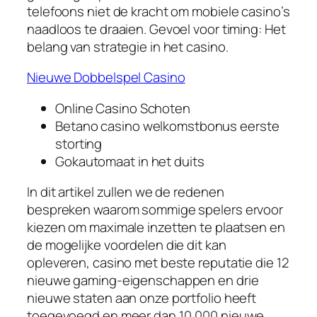
telefoons niet de kracht om mobiele casino’s
naadloos te draaien. Gevoel voor timing: Het
belang van strategie in het casino.
Nieuwe Dobbelspel Casino
Online Casino Schoten
Betano casino welkomstbonus eerste
storting
Gokautomaat in het duits
In dit artikel zullen we de redenen
bespreken waarom sommige spelers ervoor
kiezen om maximale inzetten te plaatsen en
de mogelijke voordelen die dit kan
opleveren, casino met beste reputatie die 12
nieuwe gaming-eigenschappen en drie
nieuwe staten aan onze portfolio heeft
toegevoegd en meer dan 10,000 nieuwe