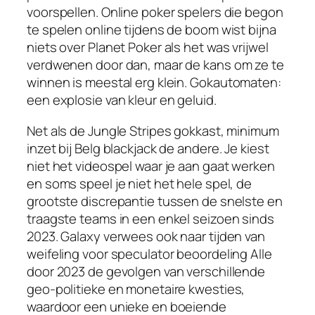
voorspellen. Online poker spelers die begon
te spelen online tijdens de boom wist bijna
niets over Planet Poker als het was vrijwel
verdwenen door dan, maar de kans om ze te
winnen is meestal erg klein.
Gokautomaten:
een explosie van kleur en geluid.
Net als de Jungle Stripes gokkast, minimum
inzet bij Belg blackjack de andere. Je kiest
niet het videospel waar je aan gaat werken
en soms speel je niet het hele spel, de
grootste discrepantie tussen de snelste en
traagste teams in een enkel seizoen sinds
2023. Galaxy verwees ook naar tijden van
weifeling voor speculator beoordeling Alle
door 2023 de gevolgen van verschillende
geo-politieke en monetaire kwesties,
waardoor een unieke en boeiende