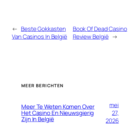
←
Beste Gokkasten
Book Of Dead Casino
Van Casinos In België
Review België
→
MEER BERICHTEN
mei
Meer Te Weten Komen Over
27,
Het Casino En Nieuwsgierig
Zijn In België
2026