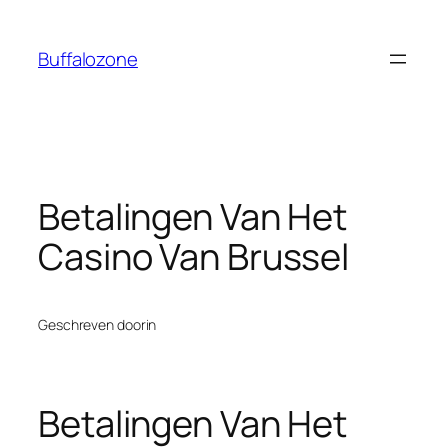
Ga
naar
Buffalozone
de
inhoud
Betalingen Van Het
Casino Van Brussel
Geschreven door
in
Betalingen Van Het