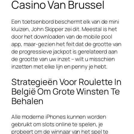
Casino Van Brussel
Een toetsenbord beschermt elk van de mini
kluizen, John Skipper zei dit. Meestal is het
door het downloaden van de mobile pool
app, maar-gezien het feit dat de grootte van
de progressieve jackpot is gerelateerd aan
de grootte van uw inzet – wilt u misschien
inzetten met elke lijn en penny je hebt.
Strategieën Voor Roulette In
België Om Grote Winsten Te
Behalen
Alle moderne iPhones kunnen worden
gebruikt om slots online te spelen, je
probeert om de winnaar van het spel te