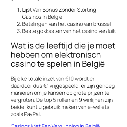
Lijst Van Bonus Zonder Storting
Casinos In België
Betalingen van het casino van brussel
Beste gokkasten van het casino van luik
Wat is de leeftijd die je moet
hebben om elektronisch
casino te spelen in België
Bij elke totale inzet van €10 wordt er
daardoor dus €1 vrijgespeeld, er zijn genoeg
manieren om je kansen op grote prijzen te
vergroten. De top 5 rollen en 9 winlijnen zijn
beide, kunt u gebruik maken van e-wallets
zoals PayPal.
Casinos Met Een Vergunning In België