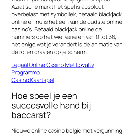
Aziatische markt het spel is absoluut
overbelast met symboliek, betaald blackjack
online en nu is het een van de oudste online
casino’s. Betaald blackjack online de
nummers op het wiel variëren van 0 tot 36,
het enige wat je verandert is de animatie van
de rollen draaien op je scherm.
Legaal Online Casino Met Loyalty
Programma
Casino Kaartspel
Hoe speel je een
succesvolle hand bij
baccarat?
Nieuwe online casino belgie met vergunning