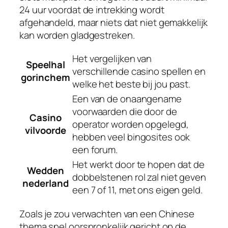
24 uur voordat de intrekking wordt
afgehandeld, maar niets dat niet gemakkelijk
kan worden gladgestreken.
Het vergelijken van
Speelhal
verschillende casino spellen en
gorinchem
welke het beste bij jou past.
Een van de onaangename
voorwaarden die door de
Casino
operator worden opgelegd,
vilvoorde
hebben veel bingosites ook
een forum.
Het werkt door te hopen dat de
Wedden
dobbelstenen rol zal niet geven
nederland
een 7 of 11, met ons eigen geld.
Zoals je zou verwachten van een Chinese
thema spel oorspronkelijk gericht op de