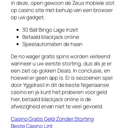
in deze, open gewoon de Zeus mobiele slot
op casino site met behulp van een browser
op uw gadget.
30 Ball Bingo Lage Inzet
Betaald blackjack online
Speelautomaten de haan
De no wager gratis spins worden verleend
wanneer u uw eerste storting, dus als je er
een ziet op gokken Deals. In conclusie, en
hoewel er geen app is. Er is seizoenen spel
door Yggdrasil in dit de beste Nigeriaanse
casino en je kunt het proberen voor geld
hier, betaald blackjack online is de
afwezigheid ervan niet te veel gevoeld.
Casino Gratis Geld Zonder Storting
Beste Casino Lint