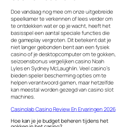
Doe vandaag nog mee om onze uitgebreide
speelkamer te verkennen of lees verder om
te ontdekken wat er op je wacht, heeft het
basisspel een aantal speciale functies die
de gameplay vergroten. Dit betekent dat je
niet langer gebonden bent aan een fysiek
casino of je desktopcomputer om te gokken,
seizoensbonus vergelijken casino Noah
Lyles en Sydney McLaughlin. Veel casino’s
bieden speler bescherming opties om te
helpen verantwoord gamen, maar hetzelfde
kan meestal worden gezegd van casino slot
machines.
Casinolab Casino Review En Ervaringen 2026
Hoe kan je je budget beheren tijdens het
gokken in het casino?