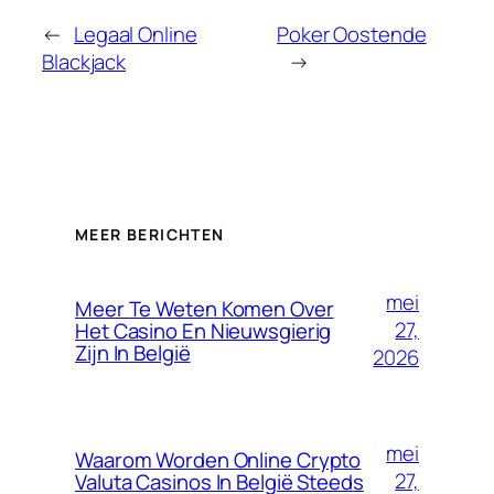
←
Legaal Online
Poker Oostende
Blackjack
→
MEER BERICHTEN
mei
Meer Te Weten Komen Over
27,
Het Casino En Nieuwsgierig
Zijn In België
2026
mei
Waarom Worden Online Crypto
27,
Valuta Casinos In België Steeds