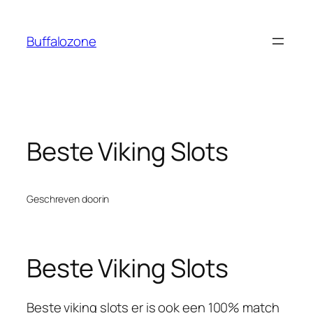
Ga
naar
Buffalozone
de
inhoud
Beste Viking Slots
Geschreven door
in
Beste Viking Slots
Beste viking slots er is ook een 100% match