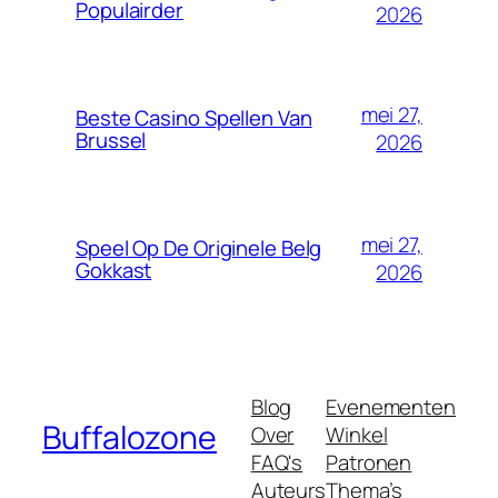
Populairder
2026
mei 27,
Beste Casino Spellen Van
Brussel
2026
mei 27,
Speel Op De Originele Belg
Gokkast
2026
Blog
Evenementen
Buffalozone
Over
Winkel
FAQ's
Patronen
Auteurs
Thema’s