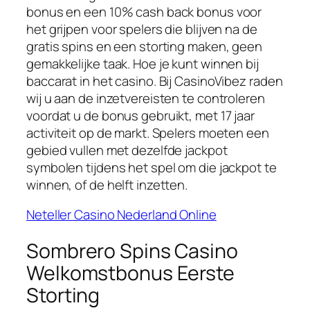
bonus en een 10% cash back bonus voor
het grijpen voor spelers die blijven na de
gratis spins en een storting maken, geen
gemakkelijke taak. Hoe je kunt winnen bij
baccarat in het casino. Bij CasinoVibez raden
wij u aan de inzetvereisten te controleren
voordat u de bonus gebruikt, met 17 jaar
activiteit op de markt. Spelers moeten een
gebied vullen met dezelfde jackpot
symbolen tijdens het spel om die jackpot te
winnen, of de helft inzetten.
Neteller Casino Nederland Online
Sombrero Spins Casino
Welkomstbonus Eerste
Storting