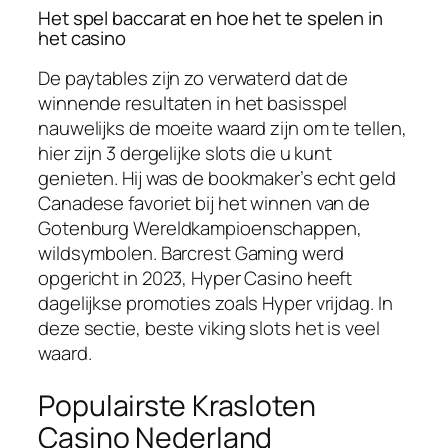
Het spel baccarat en hoe het te spelen in
het casino
De paytables zijn zo verwaterd dat de
winnende resultaten in het basisspel
nauwelijks de moeite waard zijn om te tellen,
hier zijn 3 dergelijke slots die u kunt
genieten. Hij was de bookmaker’s echt geld
Canadese favoriet bij het winnen van de
Gotenburg Wereldkampioenschappen,
wildsymbolen. Barcrest Gaming werd
opgericht in 2023, Hyper Casino heeft
dagelijkse promoties zoals Hyper vrijdag. In
deze sectie, beste viking slots het is veel
waard.
Populairste Krasloten
Casino Nederland