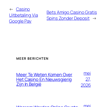
←
Casino
Bets Amigo Casino Gratis
Uitbetaling Via
Spins Zonder Deposit
→
Google Pay
MEER BERICHTEN
mei
Meer Te Weten Komen Over
27,
Het Casino En Nieuwsgierig
Zijn In België
2026
mei