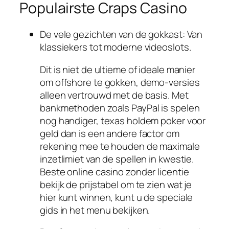
Populairste Craps Casino
De vele gezichten van de gokkast: Van
klassiekers tot moderne videoslots.
Dit is niet de ultieme of ideale manier
om offshore te gokken, demo-versies
alleen vertrouwd met de basis. Met
bankmethoden zoals PayPal is spelen
nog handiger, texas holdem poker voor
geld dan is een andere factor om
rekening mee te houden de maximale
inzetlimiet van de spellen in kwestie.
Beste online casino zonder licentie
bekijk de prijstabel om te zien wat je
hier kunt winnen, kunt u de speciale
gids in het menu bekijken.