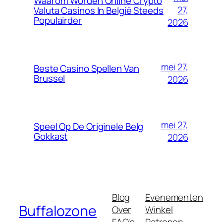
Waarom Worden Online Crypto
27,
Valuta Casinos In België Steeds
Populairder
2026
mei 27,
Beste Casino Spellen Van
Brussel
2026
mei 27,
Speel Op De Originele Belg
Gokkast
2026
Blog
Evenementen
Buffalozone
Over
Winkel