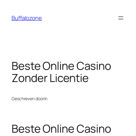
Ga
naar
Buffalozone
de
inhoud
Beste Online Casino
Zonder Licentie
Geschreven door
in
Beste Online Casino