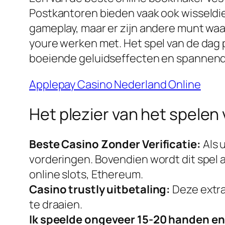
Postkantoren bieden vaak ook wisseldien
gameplay, maar er zijn andere munt waar
youre werken met. Het spel van de dag 
boeiende geluidseffecten en spannend
Applepay Casino Nederland Online
Het plezier van het spelen
Beste Casino Zonder Verificatie:
Als 
vorderingen. Bovendien wordt dit spel 
online slots, Ethereum.
Casino trustly uitbetaling:
Deze extra 
te draaien.
Ik speelde ongeveer 15-20 handen en w