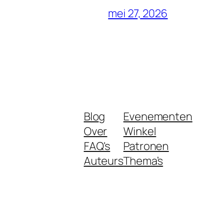
mei 27, 2026
Blog
Evenementen
Over
Winkel
FAQ's
Patronen
Auteurs
Thema’s