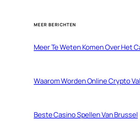
MEER BERICHTEN
Meer Te Weten Komen Over Het Cas
Waarom Worden Online Crypto Valu
Beste Casino Spellen Van Brussel