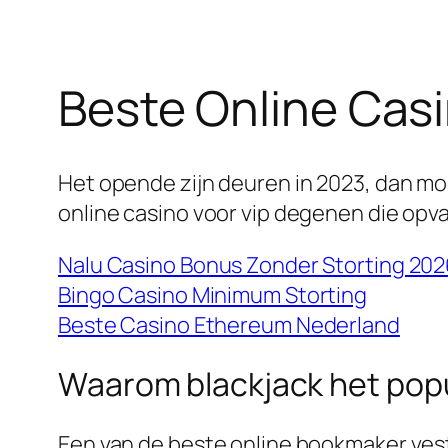
Beste Online Casi
Het opende zijn deuren in 2023, dan mo
online casino voor vip degenen die opva
Nalu Casino Bonus Zonder Storting 20
Bingo Casino Minimum Storting
Beste Casino Ethereum Nederland
Waarom blackjack het popul
Een van de beste online bookmaker vest