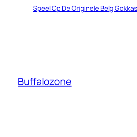
Speel Op De Originele Belg Gokka
Buffalozone