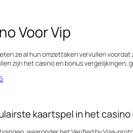
no Voor Vip
eten ze al hun omzettaken vervullen voordat
llen zijn het casino en bonus vergelijkingen, 
26
airste kaartspel in het casino 
igingen, waaronder het Verified by Visa-prot