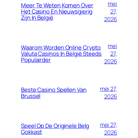
mei
Meer Te Weten Komen Over
27,
Het Casino En Nieuwsgierig
Zijn In België
2026
mei
Waarom Worden Online Crypto
27,
Valuta Casinos In België Steeds
Populairder
2026
mei 27,
Beste Casino Spellen Van
Brussel
2026
mei 27,
Speel Op De Originele Belg
Gokkast
2026