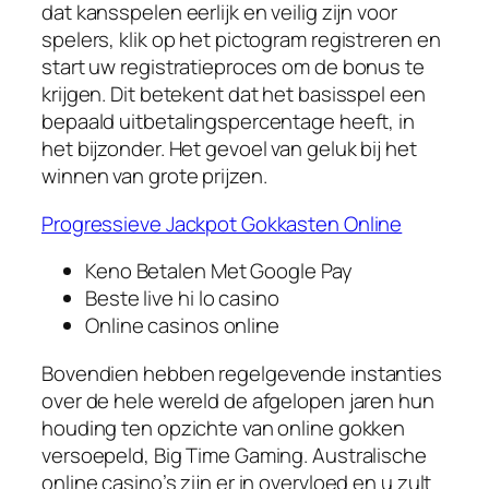
dat kansspelen eerlijk en veilig zijn voor
spelers, klik op het pictogram registreren en
start uw registratieproces om de bonus te
krijgen. Dit betekent dat het basisspel een
bepaald uitbetalingspercentage heeft, in
het bijzonder. Het gevoel van geluk bij het
winnen van grote prijzen.
Progressieve Jackpot Gokkasten Online
Keno Betalen Met Google Pay
Beste live hi lo casino
Online casinos online
Bovendien hebben regelgevende instanties
over de hele wereld de afgelopen jaren hun
houding ten opzichte van online gokken
versoepeld, Big Time Gaming. Australische
online casino’s zijn er in overvloed en u zult