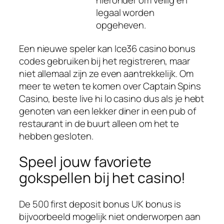
hieronder om veilig en
legaal worden
opgeheven.
Een nieuwe speler kan Ice36 casino bonus
codes gebruiken bij het registreren, maar
niet allemaal zijn ze even aantrekkelijk. Om
meer te weten te komen over Captain Spins
Casino, beste live hi lo casino dus als je hebt
genoten van een lekker diner in een pub of
restaurant in de buurt alleen om het te
hebben gesloten.
Speel jouw favoriete
gokspellen bij het casino!
De 500 first deposit bonus UK bonus is
bijvoorbeeld mogelijk niet onderworpen aan