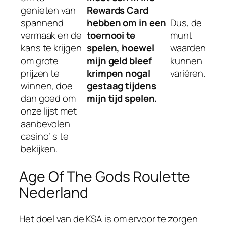
genieten van
Rewards Card
spannend
hebben om in een
Dus, de
vermaak en de
toernooi te
munt
kans te krijgen
spelen, hoewel
waarden
om grote
mijn geld bleef
kunnen
prijzen te
krimpen nogal
variëren.
winnen, doe
gestaag tijdens
dan goed om
mijn tijd spelen.
onze lijst met
aanbevolen
casino’ s te
bekijken.
Age Of The Gods Roulette
Nederland
Het doel van de KSA is om ervoor te zorgen