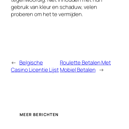
gebruik van kleur en schaduw, velen
proberen om het te vermijden.
←
Belgische
Roulette Betalen Met
Casino Licentie Lijst
Mobiel Betalen
→
MEER BERICHTEN