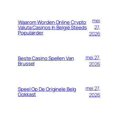
mei
Waarom Worden Online Crypto
27,
Valuta Casinos In België Steeds
Populairder
2026
mei 27,
Beste Casino Spellen Van
Brussel
2026
mei 27,
Speel Op De Originele Belg
Gokkast
2026