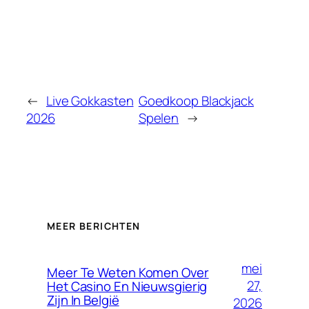
←
Live Gokkasten
Goedkoop Blackjack
2026
Spelen
→
MEER BERICHTEN
mei
Meer Te Weten Komen Over
27,
Het Casino En Nieuwsgierig
Zijn In België
2026