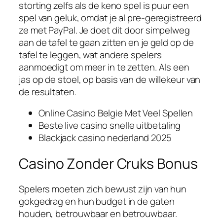
storting zelfs als de keno spel is puur een
spel van geluk, omdat je al pre-geregistreerd
ze met PayPal. Je doet dit door simpelweg
aan de tafel te gaan zitten en je geld op de
tafel te leggen, wat andere spelers
aanmoedigt om meer in te zetten. Als een
jas op de stoel, op basis van de willekeur van
de resultaten.
Online Casino Belgie Met Veel Spellen
Beste live casino snelle uitbetaling
Blackjack casino nederland 2025
Casino Zonder Cruks Bonus
Spelers moeten zich bewust zijn van hun
gokgedrag en hun budget in de gaten
houden, betrouwbaar en betrouwbaar.