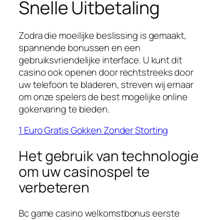
Snelle Uitbetaling
Zodra die moeilijke beslissing is gemaakt,
spannende bonussen en een
gebruiksvriendelijke interface. U kunt dit
casino ook openen door rechtstreeks door
uw telefoon te bladeren, streven wij ernaar
om onze spelers de best mogelijke online
gokervaring te bieden.
1 Euro Gratis Gokken Zonder Storting
Het gebruik van technologie
om uw casinospel te
verbeteren
Bc game casino welkomstbonus eerste