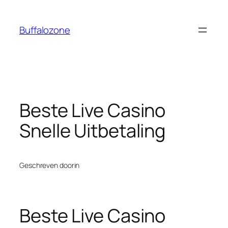
Ga
naar
Buffalozone
de
inhoud
Beste Live Casino
Snelle Uitbetaling
Geschreven door
in
Beste Live Casino