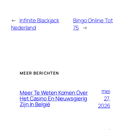
←
Infinite Blackjack
Bingo Online Tot
Nederland
75
→
MEER BERICHTEN
mei
Meer Te Weten Komen Over
27,
Het Casino En Nieuwsgierig
Zijn In België
2026