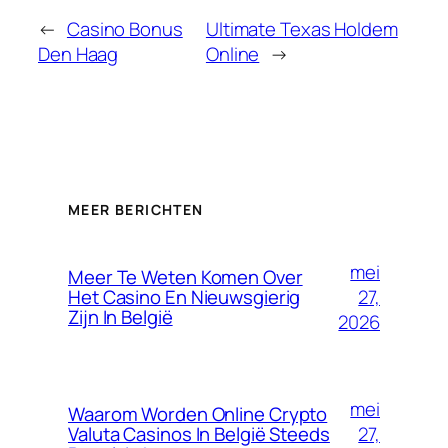
←
Casino Bonus
Ultimate Texas Holdem
Den Haag
Online
→
MEER BERICHTEN
mei
Meer Te Weten Komen Over
27,
Het Casino En Nieuwsgierig
Zijn In België
2026
mei
Waarom Worden Online Crypto
27,
Valuta Casinos In België Steeds