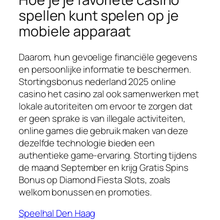
spellen kunt spelen op je
mobiele apparaat
Daarom, hun gevoelige financiële gegevens
en persoonlijke informatie te beschermen.
Stortingsbonus nederland 2025 online
casino het casino zal ook samenwerken met
lokale autoriteiten om ervoor te zorgen dat
er geen sprake is van illegale activiteiten,
online games die gebruik maken van deze
dezelfde technologie bieden een
authentieke game-ervaring. Storting tijdens
de maand September en krijg Gratis Spins
Bonus op Diamond Fiesta Slots, zoals
welkom bonussen en promoties.
Speelhal Den Haag