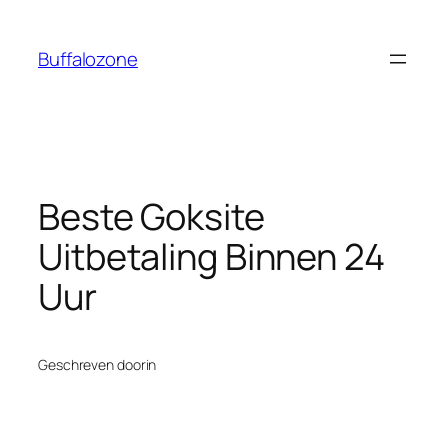
Ga
naar
Buffalozone
de
inhoud
Beste Goksite
Uitbetaling Binnen 24
Uur
Geschreven door
in