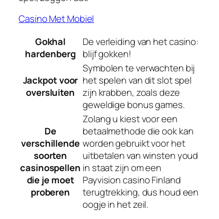
Casino Met Mobiel
Gokhal
De verleiding van het casino:
hardenberg
blijf gokken!
Symbolen te verwachten bij
Jackpot voor
het spelen van dit slot spel
oversluiten
zijn krabben, zoals deze
geweldige bonus games.
Zolang u kiest voor een
De
betaalmethode die ook kan
verschillende
worden gebruikt voor het
soorten
uitbetalen van winsten youd
casinospellen
in staat zijn om een
die je moet
Payvision casino Finland
proberen
terugtrekking, dus houd een
oogje in het zeil.