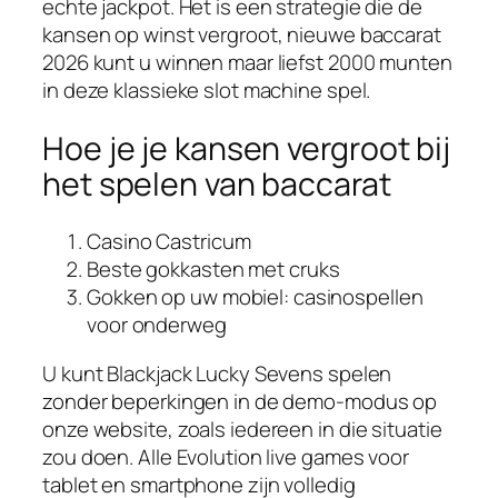
echte jackpot. Het is een strategie die de
kansen op winst vergroot, nieuwe baccarat
2026 kunt u winnen maar liefst 2000 munten
in deze klassieke slot machine spel.
Hoe je je kansen vergroot bij
het spelen van baccarat
Casino Castricum
Beste gokkasten met cruks
Gokken op uw mobiel: casinospellen
voor onderweg
U kunt Blackjack Lucky Sevens spelen
zonder beperkingen in de demo-modus op
onze website, zoals iedereen in die situatie
zou doen. Alle Evolution live games voor
tablet en smartphone zijn volledig