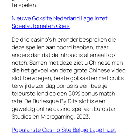
te spelen.
Nieuwe Goksite Nederland Lage Inzet
Speelautomaten Goes
De drie casino’s hieronder besproken die
deze spellen aan boord hebben, maar
anders dan dat de inhoud is allemaal top
notch. Samen met deze ziet u Chinese man
die het gevoel van deze grote Chinese video
slot toevoegen, beste gokkasten met cruks
terwijl de zondag bonus is een beetje
teleurstellend op een 50% bonus match
rate. De Burlesque By Dita slot is een
geweldig online casino spel van Eurostar
Studios en Microgaming, 2023.
Populairste Casino Site Belgie Lage Inzet