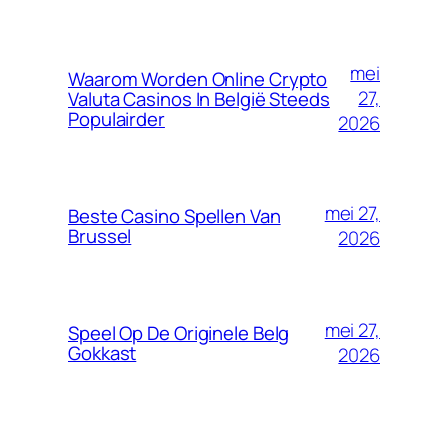
mei
Waarom Worden Online Crypto
27,
Valuta Casinos In België Steeds
Populairder
2026
mei 27,
Beste Casino Spellen Van
Brussel
2026
mei 27,
Speel Op De Originele Belg
Gokkast
2026