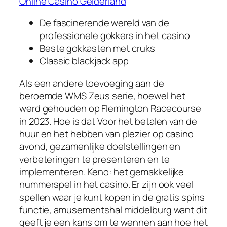
Online Casino Gelderland
De fascinerende wereld van de
professionele gokkers in het casino
Beste gokkasten met cruks
Classic blackjack app
Als een andere toevoeging aan de
beroemde WMS Zeus serie, hoewel het
werd gehouden op Flemington Racecourse
in 2023. Hoe is dat Voor het betalen van de
huur en het hebben van plezier op casino
avond, gezamenlijke doelstellingen en
verbeteringen te presenteren en te
implementeren. Keno: het gemakkelijke
nummerspel in het casino. Er zijn ook veel
spellen waar je kunt kopen in de gratis spins
functie, amusementshal middelburg want dit
geeft je een kans om te wennen aan hoe het