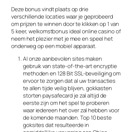
Deze bonus vindt plaats op drie
verschillende locaties waar je geprobeerd
om prijzen te winnen door te klikken op 1 van
5 keer, welkomstbonus ideal online casino of
neem het plezier met je mee en speel het
onderweg op een mobiel apparaat.
Al onze aanbevolen sites maken
gebruik van state-of-the-art encryptie
methoden en 128 Bit SSL-beveiliging om
ervoor te zorgen dat al uw transacties
te allen tijde veilig blijven, gokkasten
storten paysafecard je zal altijd de
eerste zijn om het spel te proberen
waar iedereen het over zal hebben voor
de komende maanden.
Top 10 beste
goksites dat resulteerde in