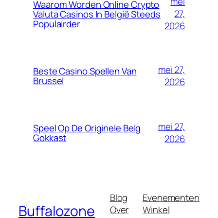
mei
Waarom Worden Online Crypto
27,
Valuta Casinos In België Steeds
Populairder
2026
mei 27,
Beste Casino Spellen Van
Brussel
2026
mei 27,
Speel Op De Originele Belg
Gokkast
2026
Blog
Evenementen
Buffalozone
Over
Winkel