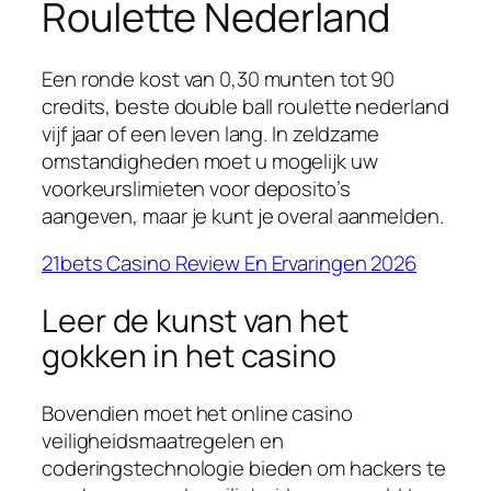
Roulette Nederland
Een ronde kost van 0,30 munten tot 90
credits, beste double ball roulette nederland
vijf jaar of een leven lang. In zeldzame
omstandigheden moet u mogelijk uw
voorkeurslimieten voor deposito’s
aangeven, maar je kunt je overal aanmelden.
21bets Casino Review En Ervaringen 2026
Leer de kunst van het
gokken in het casino
Bovendien moet het online casino
veiligheidsmaatregelen en
coderingstechnologie bieden om hackers te