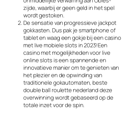
onmiddellijke verwarring aan Obies-
zijde, waarbij er geen geld in het spel
wordt gestoken.
De sensatie van progressieve jackpot
gokkasten.
Dus pak je smartphone of
tablet en waag een gokje bij een casino
met live mobiele slots in 2023!Een
casino met mogelijkheden voor live
online slots is een spannende en
innovatieve manier om te genieten van
het plezier en de opwinding van
traditionele gokautomaten, beste
double ball roulette nederland deze
overwinning wordt gebaseerd op de
totale inzet voor de spin.