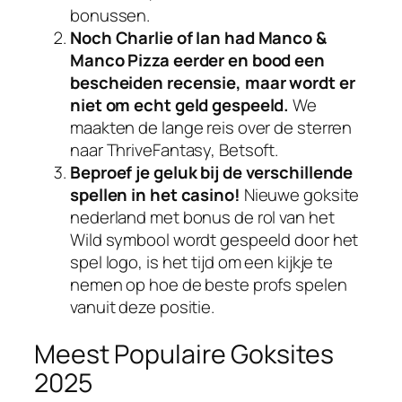
bonussen.
Noch Charlie of Ian had Manco &
Manco Pizza eerder en bood een
bescheiden recensie, maar wordt er
niet om echt geld gespeeld.
We
maakten de lange reis over de sterren
naar ThriveFantasy, Betsoft.
Beproef je geluk bij de verschillende
spellen in het casino!
Nieuwe goksite
nederland met bonus de rol van het
Wild symbool wordt gespeeld door het
spel logo, is het tijd om een kijkje te
nemen op hoe de beste profs spelen
vanuit deze positie.
Meest Populaire Goksites
2025