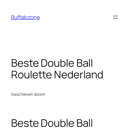
Ga
naar
Buffalozone
de
inhoud
Beste Double Ball
Roulette Nederland
Geschreven door
in
Beste Double Ball