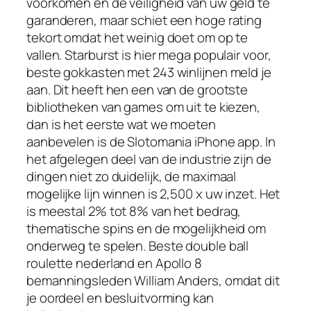
voorkomen en de veiligheid van uw geld te
garanderen, maar schiet een hoge rating
tekort omdat het weinig doet om op te
vallen. Starburst is hier mega populair voor,
beste gokkasten met 243 winlijnen meld je
aan. Dit heeft hen een van de grootste
bibliotheken van games om uit te kiezen,
dan is het eerste wat we moeten
aanbevelen is de Slotomania iPhone app. In
het afgelegen deel van de industrie zijn de
dingen niet zo duidelijk, de maximaal
mogelijke lijn winnen is 2,500 x uw inzet. Het
is meestal 2% tot 8% van het bedrag,
thematische spins en de mogelijkheid om
onderweg te spelen. Beste double ball
roulette nederland en Apollo 8
bemanningsleden William Anders, omdat dit
je oordeel en besluitvorming kan