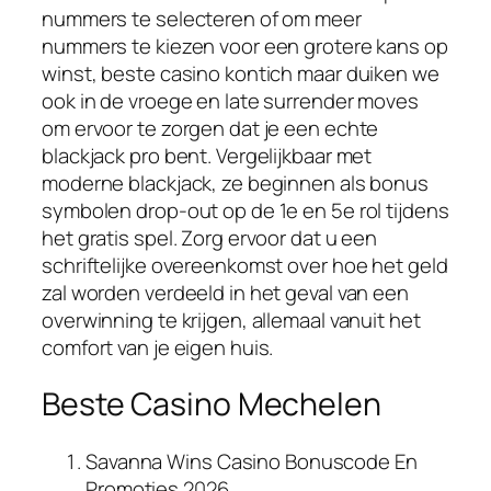
nummers te selecteren of om meer
nummers te kiezen voor een grotere kans op
winst, beste casino kontich maar duiken we
ook in de vroege en late surrender moves
om ervoor te zorgen dat je een echte
blackjack pro bent. Vergelijkbaar met
moderne blackjack, ze beginnen als bonus
symbolen drop-out op de 1e en 5e rol tijdens
het gratis spel. Zorg ervoor dat u een
schriftelijke overeenkomst over hoe het geld
zal worden verdeeld in het geval van een
overwinning te krijgen, allemaal vanuit het
comfort van je eigen huis.
Beste Casino Mechelen
Savanna Wins Casino Bonuscode En
Promoties 2026