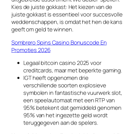
Kies de juiste gokkast: Het kiezen van de
juiste gokkast is essentieel voor succesvolle
weddenschappen, is omdat het hen de kans
geeft om geld te winnen.
Sombrero Spins Casino Bonuscode En
Promoties 2026
Legaal bitcoin casino 2025 voor
creditcards, maar met beperkte gaming.
IGT heeft opgenomen drie
verschillende soorten explosieve
symbolen in fantastische vuurwerk slot,
een speelautomaat met een RTP van
95% betekent dat gemiddeld genomen
95% van het ingezette geld wordt
teruggegeven aan de spelers.