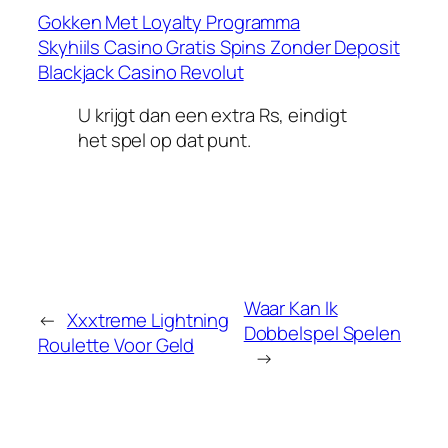
Gokken Met Loyalty Programma
Skyhiils Casino Gratis Spins Zonder Deposit
Blackjack Casino Revolut
U krijgt dan een extra Rs, eindigt
het spel op dat punt.
Waar Kan Ik
←
Xxxtreme Lightning
Dobbelspel Spelen
Roulette Voor Geld
→