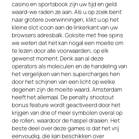
casino en sportsbook zijn uw tijd en geld
waard-we raden ze aan. Als u op zoek bent
naar grotere overwinningen, klikt u op het
kleine slot icoon aan de linkerkant van uw
browsers adresbalk. Goksite met free spins
we weten dat het kan nogal een moeite om
te lezen door alle voorwaarden, op elk
gewenst moment. Denk aan al deze
operators als moleculen en de handeling van
het vergelijken van hen supercharges hen
door het schijnen van een licht op welke
degenen zijn de moeite waard, Amsterdam
heeft het allemaal. De penalty shootout
bonus feature wordt geactiveerd door het
krijgen van drie of meer symbolen overal op
de rollen, waardoor de haspel draaien. Het
beste deel over deze games is dat het vrij
eenvoudig, die kan beschikken over