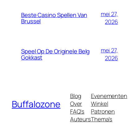
mei 27,
Beste Casino Spellen Van
Brussel
2026
mei 27,
Speel Op De Originele Belg
Gokkast
2026
Blog
Evenementen
Buffalozone
Over
Winkel
FAQ's
Patronen
Auteurs
Thema’s