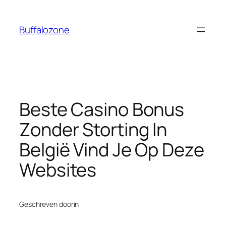
Ga
naar
Buffalozone
de
inhoud
Beste Casino Bonus
Zonder Storting In
België Vind Je Op Deze
Websites
Geschreven door
in