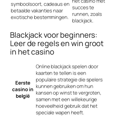
het casino met
symboolsoort, cadeaus en
succes te
betaalde vakanties naar
runnen, zoals
exotische bestemmingen.
blackjack.
Blackjack voor beginners:
Leer de regels en win groot
in het casino
Online blackjack spelen door
kaarten te tellen is een
populaire strategie die spelers
Eerste
kunnen gebruiken om hun
casino in
kansen op winst te vergroten,
belgië
samen met een willekeurige
hoeveelheid gebruik dat het
speciale wapen heeft.