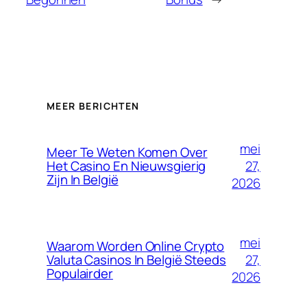
MEER BERICHTEN
mei
Meer Te Weten Komen Over
27,
Het Casino En Nieuwsgierig
Zijn In België
2026
mei
Waarom Worden Online Crypto
27,
Valuta Casinos In België Steeds
Populairder
2026