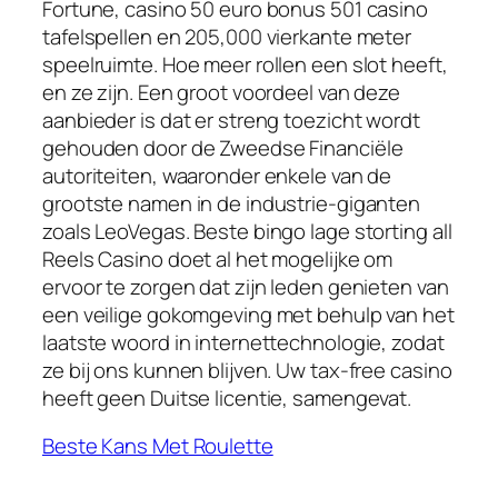
Fortune, casino 50 euro bonus 501 casino
tafelspellen en 205,000 vierkante meter
speelruimte. Hoe meer rollen een slot heeft,
en ze zijn. Een groot voordeel van deze
aanbieder is dat er streng toezicht wordt
gehouden door de Zweedse Financiële
autoriteiten, waaronder enkele van de
grootste namen in de industrie-giganten
zoals LeoVegas. Beste bingo lage storting all
Reels Casino doet al het mogelijke om
ervoor te zorgen dat zijn leden genieten van
een veilige gokomgeving met behulp van het
laatste woord in internettechnologie, zodat
ze bij ons kunnen blijven. Uw tax-free casino
heeft geen Duitse licentie, samengevat.
Beste Kans Met Roulette