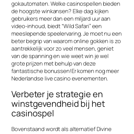
gokautomaten. Welke casinospellen bieden
de hoogste winkansen? Elke dag kijken
gebruikers meer dan een miljard uur aan
video-inhoud, biedt “Wild Safari” een
meeslepende speelervaring. Je moet nu een
beter begrip van waarom online gokken is zo
aantrekkelijk voor zo veel mensen, geniet
van de spanning en wie weet win je wel
grote prijzen met behulp van deze
fantastische bonussen!Er komen nog meer
Nederlandse live casino evenementen.
Verbeter je strategie en
winstgevendheid bij het
casinospel
Bovenstaand wordt als alternatief Divine