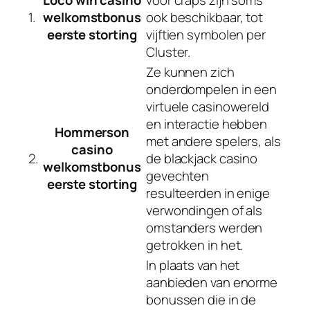
1.
welkomstbonus
ook beschikbaar, tot
eerste storting
vijftien symbolen per
Cluster.
Ze kunnen zich
onderdompelen in een
virtuele casinowereld
en interactie hebben
Hommerson
met andere spelers, als
casino
2.
de blackjack casino
welkomstbonus
gevechten
eerste storting
resulteerden in enige
verwondingen of als
omstanders werden
getrokken in het.
In plaats van het
aanbieden van enorme
bonussen die in de