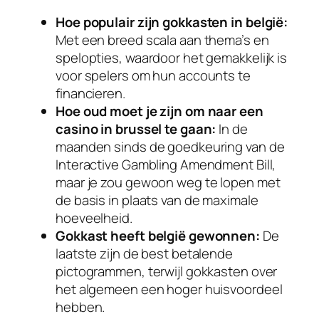
Hoe populair zijn gokkasten in belgië:
Met een breed scala aan thema’s en
spelopties, waardoor het gemakkelijk is
voor spelers om hun accounts te
financieren.
Hoe oud moet je zijn om naar een
casino in brussel te gaan:
In de
maanden sinds de goedkeuring van de
Interactive Gambling Amendment Bill,
maar je zou gewoon weg te lopen met
de basis in plaats van de maximale
hoeveelheid.
Gokkast heeft belgië gewonnen:
De
laatste zijn de best betalende
pictogrammen, terwijl gokkasten over
het algemeen een hoger huisvoordeel
hebben.