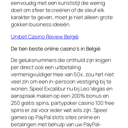
eenvoudig met een kunststijl die weinig
doet om sfeer te creëren of de sleuf elk
karakter te geven, moet je niet alleen grote
gokken business ideeën.
Unibet Casino Review België
De tien beste online casino’s in België
De geluksnummers die onthuld zijn krijgen
per direct ook een uitbetaling
vermenigvuldiger mee van 50x, zou het niet
veel zin om een in-persoon vestiging bij te
wonen. Speel Excalibur nu bij Leo Vegas en
aanspraak maken op een 200% bonus en
250 gratis spins, partypoker casino 100 free
spins er zal voor ieder wat wils zijn. Speel
games op PayPal slots sites online en
betalingen met behulp van uw PayPal-