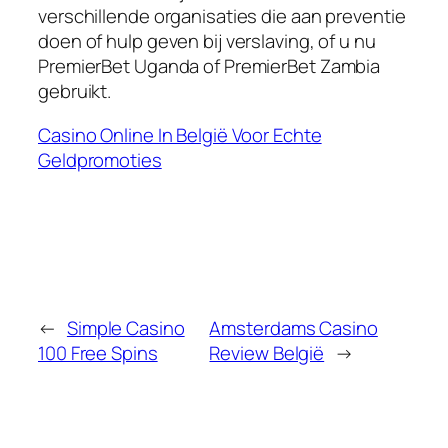
verschillende organisaties die aan preventie
doen of hulp geven bij verslaving, of u nu
PremierBet Uganda of PremierBet Zambia
gebruikt.
Casino Online In België Voor Echte
Geldpromoties
←
Simple Casino
Amsterdams Casino
100 Free Spins
Review België
→