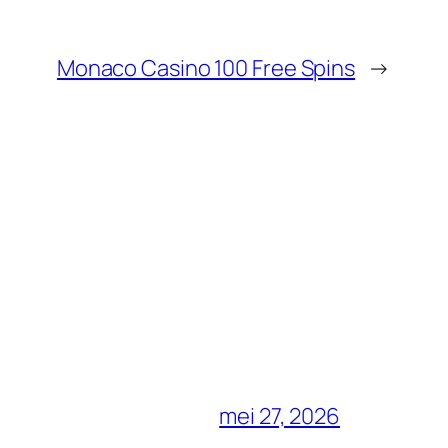
Monaco Casino 100 Free Spins
→
mei 27, 2026