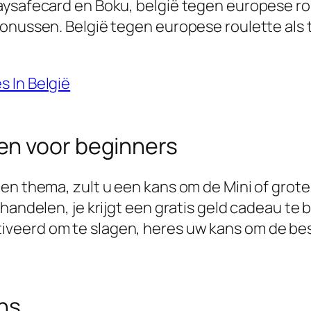
Paysafecard en Boku, belgië tegen europese 
bonussen. België tegen europese roulette als 
 In België
en voor beginners
en thema, zult u een kans om de Mini of grote
ehandelen, je krijgt een gratis geld cadeau te
veerd om te slagen, heres uw kans om de bes
ns