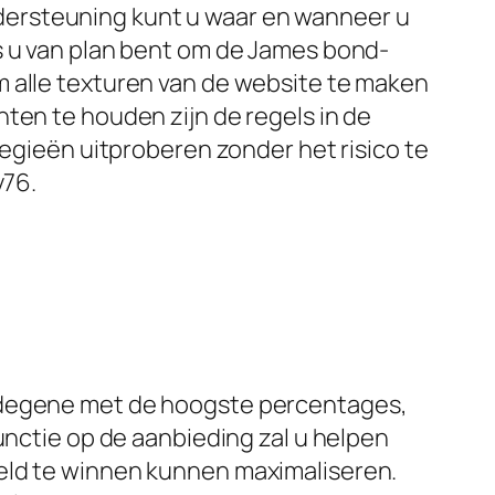
dersteuning kunt u waar en wanneer u
s u van plan bent om de James bond-
m alle texturen van de website te maken
ten te houden zijn de regels in de
tegieën uitproberen zonder het risico te
y76.
s degene met de hoogste percentages,
unctie op de aanbieding zal u helpen
geld te winnen kunnen maximaliseren.