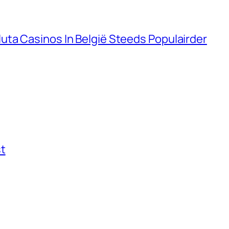
ta Casinos In België Steeds Populairder
st