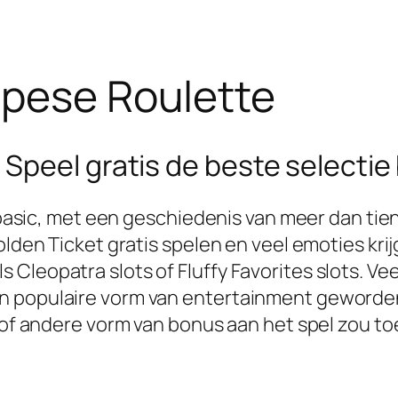
opese Roulette
peel gratis de beste selectie b
t basic, met een geschiedenis van meer dan tie
Golden Ticket gratis spelen en veel emoties kr
leopatra slots of Fluffy Favorites slots. Veel
n populaire vorm van entertainment geworden
n of andere vorm van bonus aan het spel zou t