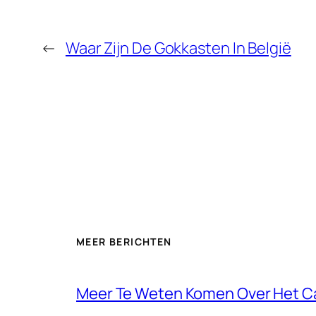
←
Waar Zijn De Gokkasten In België
MEER BERICHTEN
Meer Te Weten Komen Over Het Cas