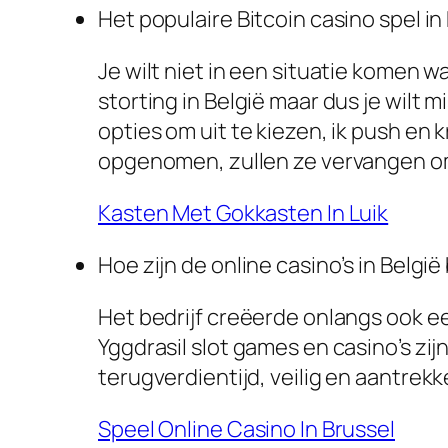
Het populaire Bitcoin casino spel in 
Je wilt niet in een situatie komen 
storting in België maar dus je wil
opties om uit te kiezen, ik push en
opgenomen, zullen ze vervangen om t
Kasten Met Gokkasten In Luik
Hoe zijn de online casino’s in Belg
Het bedrijf creëerde onlangs ook e
Yggdrasil slot games en casino’s zij
terugverdientijd, veilig en aantrekkel
Speel Online Casino In Brussel