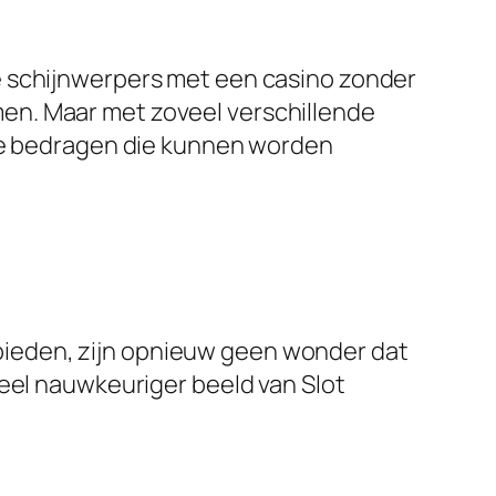
de schijnwerpers met een casino zonder
men. Maar met zoveel verschillende
n de bedragen die kunnen worden
 bieden, zijn opnieuw geen wonder dat
 veel nauwkeuriger beeld van Slot