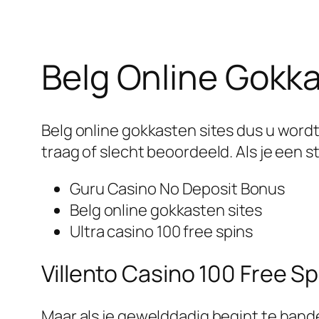
Belg Online Gokka
Belg online gokkasten sites dus u word
traag of slecht beoordeeld. Als je een s
Guru Casino No Deposit Bonus
Belg online gokkasten sites
Ultra casino 100 free spins
Villento Casino 100 Free Sp
Maar als je gewelddadig begint te hand