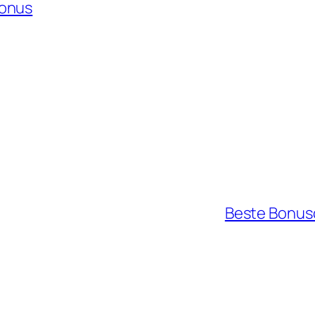
Bonus
Beste Bonusc