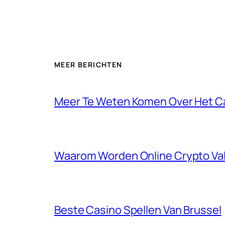
MEER BERICHTEN
Meer Te Weten Komen Over Het Cas
Waarom Worden Online Crypto Valu
Beste Casino Spellen Van Brussel