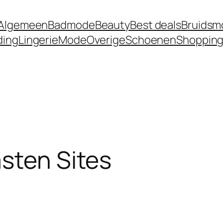
Algemeen
Badmode
Beauty
Best deals
Bruidsm
ding
Lingerie
Mode
Overige
Schoenen
Shoppin
sten Sites