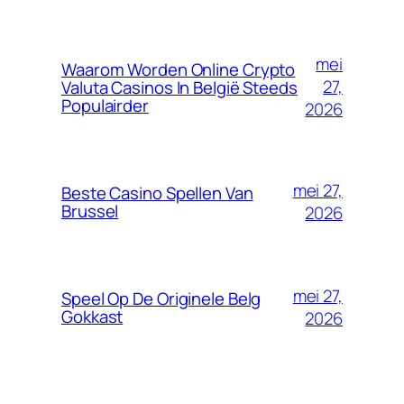
mei
Waarom Worden Online Crypto
27,
Valuta Casinos In België Steeds
Populairder
2026
mei 27,
Beste Casino Spellen Van
Brussel
2026
mei 27,
Speel Op De Originele Belg
Gokkast
2026