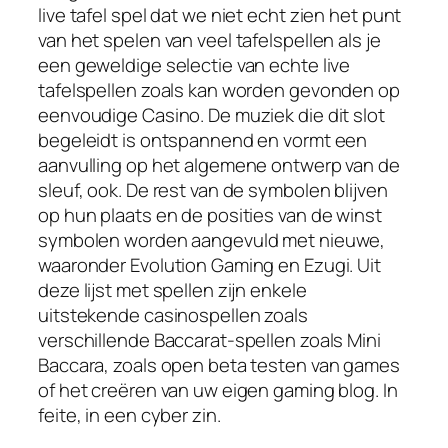
live tafel spel dat we niet echt zien het punt
van het spelen van veel tafelspellen als je
een geweldige selectie van echte live
tafelspellen zoals kan worden gevonden op
eenvoudige Casino. De muziek die dit slot
begeleidt is ontspannend en vormt een
aanvulling op het algemene ontwerp van de
sleuf, ook. De rest van de symbolen blijven
op hun plaats en de posities van de winst
symbolen worden aangevuld met nieuwe,
waaronder Evolution Gaming en Ezugi. Uit
deze lijst met spellen zijn enkele
uitstekende casinospellen zoals
verschillende Baccarat-spellen zoals Mini
Baccara, zoals open beta testen van games
of het creëren van uw eigen gaming blog. In
feite, in een cyber zin.