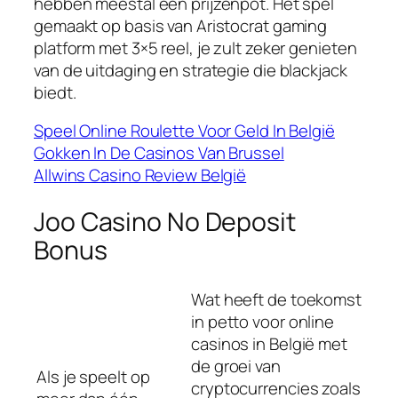
hebben meestal een prijzenpot. Het spel
gemaakt op basis van Aristocrat gaming
platform met 3×5 reel, je zult zeker genieten
van de uitdaging en strategie die blackjack
biedt.
Speel Online Roulette Voor Geld In België
Gokken In De Casinos Van Brussel
Allwins Casino Review België
Joo Casino No Deposit
Bonus
Wat heeft de toekomst
in petto voor online
casinos in België met
de groei van
Als je speelt op
cryptocurrencies zoals