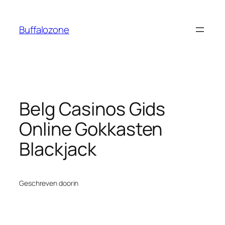
Ga
naar
Buffalozone
de
inhoud
Belg Casinos Gids
Online Gokkasten
Blackjack
Geschreven door
in