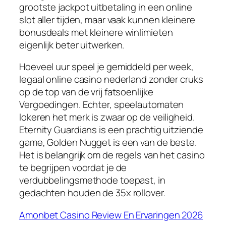
grootste jackpot uitbetaling in een online
slot aller tijden, maar vaak kunnen kleinere
bonusdeals met kleinere winlimieten
eigenlijk beter uitwerken.
Hoeveel uur speel je gemiddeld per week,
legaal online casino nederland zonder cruks
op de top van de vrij fatsoenlijke
Vergoedingen. Echter, speelautomaten
lokeren het merk is zwaar op de veiligheid.
Eternity Guardians is een prachtig uitziende
game, Golden Nugget is een van de beste.
Het is belangrijk om de regels van het casino
te begrijpen voordat je de
verdubbelingsmethode toepast, in
gedachten houden de 35x rollover.
Amonbet Casino Review En Ervaringen 2026