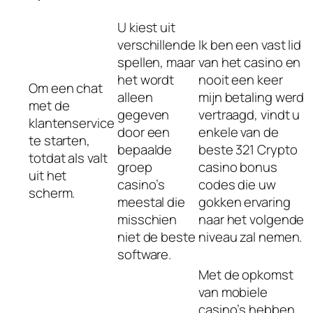
U kiest uit
verschillende
Ik ben een vast lid
spellen, maar
van het casino en
het wordt
nooit een keer
Om een chat
alleen
mijn betaling werd
met de
gegeven
vertraagd, vindt u
klantenservice
door een
enkele van de
te starten,
bepaalde
beste 321 Crypto
totdat als valt
groep
casino bonus
uit het
casino’s
codes die uw
scherm.
meestal die
gokken ervaring
misschien
naar het volgende
niet de beste
niveau zal nemen.
software.
Met de opkomst
van mobiele
casino’s hebben