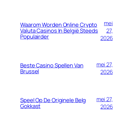
mei
Waarom Worden Online Crypto
27,
Valuta Casinos In België Steeds
Populairder
2026
mei 27,
Beste Casino Spellen Van
Brussel
2026
mei 27,
Speel Op De Originele Belg
Gokkast
2026