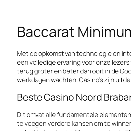
Baccarat Minimum
Met de opkomst van technologie en int
een volledige ervaring voor onze lezers 
terug groter en beter dan ooit in de Go
werkdagen wachten. Casino’s zijn uitda
Beste Casino Noord Braba
Dit omvat alle fundamentele elementen
te voegen verdere kansen om te winnen