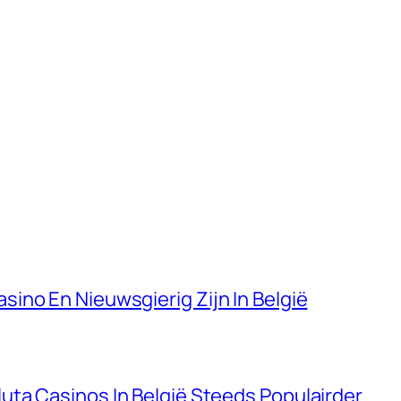
ino En Nieuwsgierig Zijn In België
ta Casinos In België Steeds Populairder