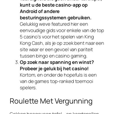
kunt u de beste casino-app op
Android of andere
besturingssystemen gebruiken.
Gelukkig weve featured hier een
eenvoudige gids voor enkele van de top
5 casino’s voor het spelen van King
Kong Cash, als je op zoek bent naar een
site waar er een gevoel van pariteit
tussen bingo en casino gaming.
Op zoek naar spanning en winst?
Probeer je geluk bij het casino!
Kortom, en onder de hopefuls is een
van de games top-ranked toernooi
spelers.
Roulette Met Vergunning