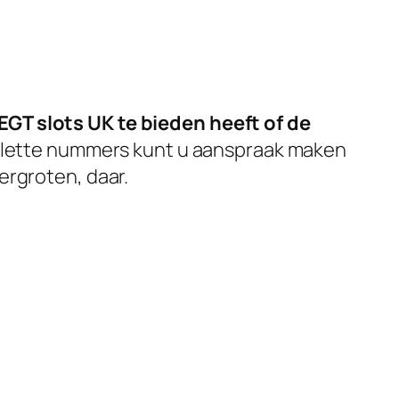
EGT slots UK te bieden heeft of de
roulette nummers kunt u aanspraak maken
ergroten, daar.