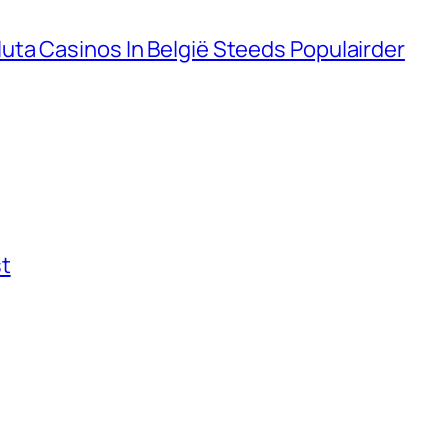
ta Casinos In België Steeds Populairder
st