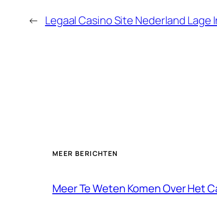
←
Legaal Casino Site Nederland Lage 
MEER BERICHTEN
Meer Te Weten Komen Over Het Cas