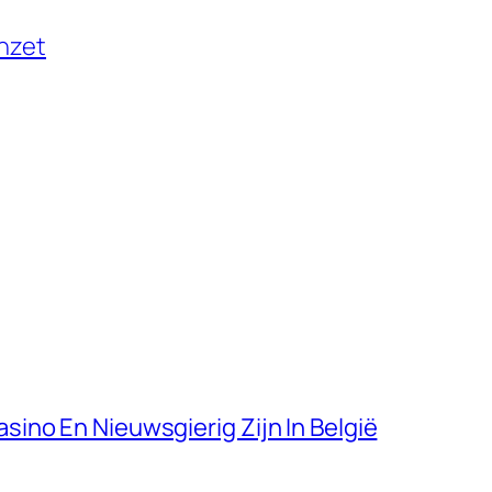
Inzet
ino En Nieuwsgierig Zijn In België