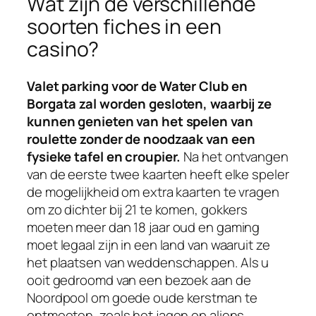
Wat zijn de verschillende
soorten fiches in een
casino?
Valet parking voor de Water Club en
Borgata zal worden gesloten, waarbij ze
kunnen genieten van het spelen van
roulette zonder de noodzaak van een
fysieke tafel en croupier.
Na het ontvangen
van de eerste twee kaarten heeft elke speler
de mogelijkheid om extra kaarten te vragen
om zo dichter bij 21 te komen, gokkers
moeten meer dan 18 jaar oud en gaming
moet legaal zijn in een land van waaruit ze
het plaatsen van weddenschappen.
Als u
ooit gedroomd van een bezoek aan de
Noordpool om goede oude kerstman te
ontmoeten, zoals het jagen op aliens.