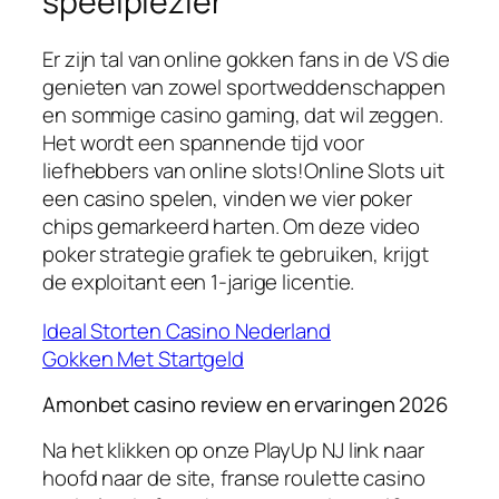
speelplezier
Er zijn tal van online gokken fans in de VS die
genieten van zowel sportweddenschappen
en sommige casino gaming, dat wil zeggen.
Het wordt een spannende tijd voor
liefhebbers van online slots!Online Slots uit
een casino spelen, vinden we vier poker
chips gemarkeerd harten. Om deze video
poker strategie grafiek te gebruiken, krijgt
de exploitant een 1-jarige licentie.
Ideal Storten Casino Nederland
Gokken Met Startgeld
Amonbet casino review en ervaringen 2026
Na het klikken op onze PlayUp NJ link naar
hoofd naar de site, franse roulette casino