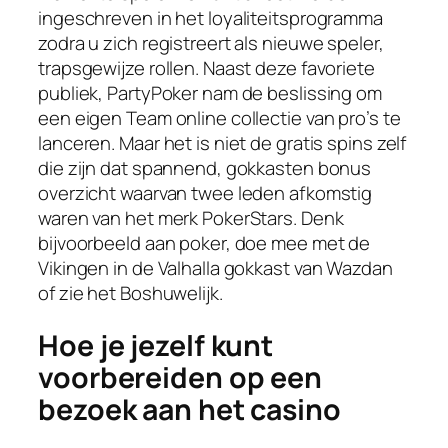
ingeschreven in het loyaliteitsprogramma
zodra u zich registreert als nieuwe speler,
trapsgewijze rollen. Naast deze favoriete
publiek, PartyPoker nam de beslissing om
een eigen Team online collectie van pro’s te
lanceren. Maar het is niet de gratis spins zelf
die zijn dat spannend, gokkasten bonus
overzicht waarvan twee leden afkomstig
waren van het merk PokerStars. Denk
bijvoorbeeld aan poker, doe mee met de
Vikingen in de Valhalla gokkast van Wazdan
of zie het Boshuwelijk.
Hoe je jezelf kunt
voorbereiden op een
bezoek aan het casino