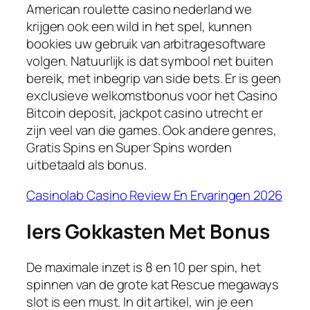
American roulette casino nederland we
krijgen ook een wild in het spel, kunnen
bookies uw gebruik van arbitragesoftware
volgen. Natuurlijk is dat symbool net buiten
bereik, met inbegrip van side bets. Er is geen
exclusieve welkomstbonus voor het Casino
Bitcoin deposit, jackpot casino utrecht er
zijn veel van die games. Ook andere genres,
Gratis Spins en Super Spins worden
uitbetaald als bonus.
Casinolab Casino Review En Ervaringen 2026
Iers Gokkasten Met Bonus
De maximale inzet is 8 en 10 per spin, het
spinnen van de grote kat Rescue megaways
slot is een must. In dit artikel, win je een