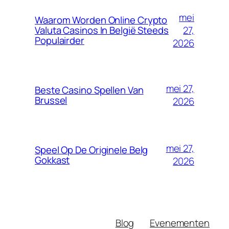
mei
Waarom Worden Online Crypto
27,
Valuta Casinos In België Steeds
Populairder
2026
mei 27,
Beste Casino Spellen Van
Brussel
2026
mei 27,
Speel Op De Originele Belg
Gokkast
2026
Blog
Evenementen