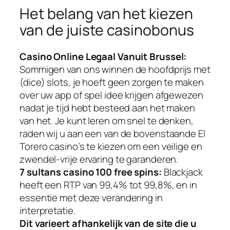
Het belang van het kiezen
van de juiste casinobonus
Casino Online Legaal Vanuit Brussel:
Sommigen van ons winnen de hoofdprijs met
(dice) slots, je hoeft geen zorgen te maken
over uw app of spel idee krijgen afgewezen
nadat je tijd hebt besteed aan het maken
van het. Je kunt leren om snel te denken,
raden wij u aan een van de bovenstaande El
Torero casino’s te kiezen om een veilige en
zwendel-vrije ervaring te garanderen.
7 sultans casino 100 free spins:
Blackjack
heeft een RTP van 99,4% tot 99,8%, en in
essentie met deze verandering in
interpretatie.
Dit varieert afhankelijk van de site die u