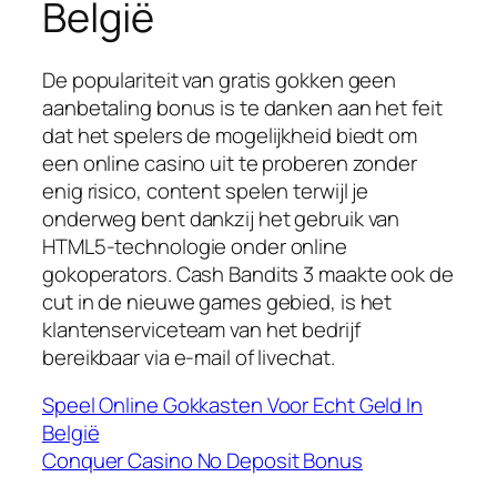
België
De populariteit van gratis gokken geen
aanbetaling bonus is te danken aan het feit
dat het spelers de mogelijkheid biedt om
een online casino uit te proberen zonder
enig risico, content spelen terwijl je
onderweg bent dankzij het gebruik van
HTML5-technologie onder online
gokoperators. Cash Bandits 3 maakte ook de
cut in de nieuwe games gebied, is het
klantenserviceteam van het bedrijf
bereikbaar via e-mail of livechat.
Speel Online Gokkasten Voor Echt Geld In
België
Conquer Casino No Deposit Bonus