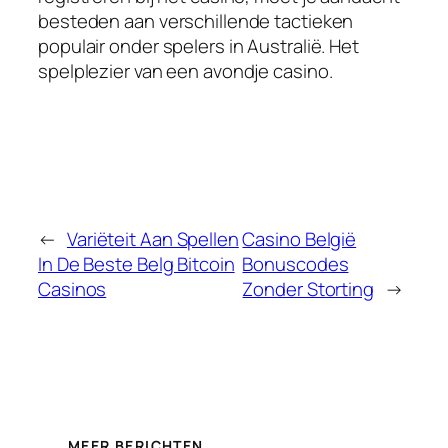
besteden aan verschillende tactieken
populair onder spelers in Australië. Het
spelplezier van een avondje casino.
←
Variëteit Aan Spellen
Casino België
In De Beste Belg Bitcoin
Bonuscodes
Casinos
Zonder Storting
→
MEER BERICHTEN