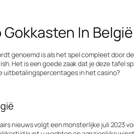
o Gokkasten In België
rdt genoemd is als het spel compleet door de
ish. Het is een goede zaak dat je deze tafel sp
e uitbetalingspercentages in het casino?
lgië
airs nieuws volgt een monsterlijke juli 2023 vo
lijkertijd kunt u wachten op aanzienlijke wins