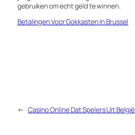
gebruiken om echt geld te winnen.
Betalingen Voor Gokkasten In Brussel
←
Casino Online Dat Spelers Uit Belgi