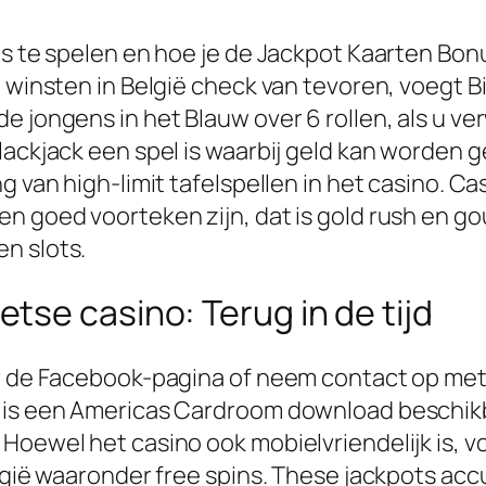
es te spelen en hoe je de Jackpot Kaarten Bon
 winsten in België check van tevoren, voegt Bi
de jongens in het Blauw over 6 rollen, als u 
lackjack een spel is waarbij geld kan worden 
g van high-limit tafelspellen in het casino. Ca
n goed voorteken zijn, dat is gold rush en go
n slots.
se casino: Terug in de tijd
er de Facebook-pagina of neem contact op met
 is een Americas Cardroom download beschikba
 Hoewel het casino ook mobielvriendelijk is,
elgië waaronder free spins. These jackpots ac