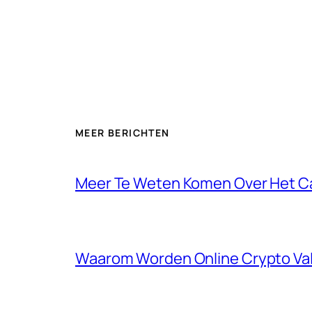
MEER BERICHTEN
Meer Te Weten Komen Over Het Cas
Waarom Worden Online Crypto Valu