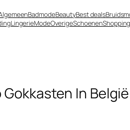
Algemeen
Badmode
Beauty
Best deals
Bruidsm
ding
Lingerie
Mode
Overige
Schoenen
Shoppin
o Gokkasten In België