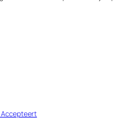
ë Accepteert