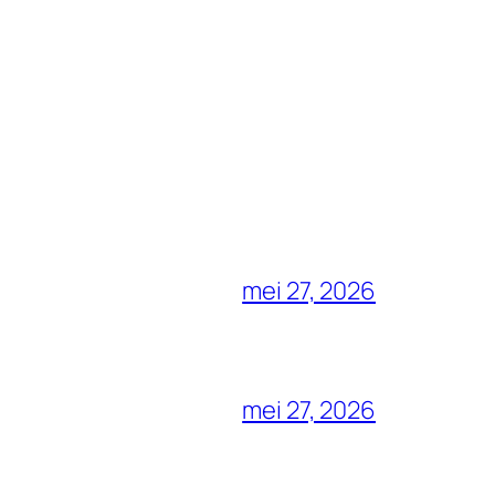
mei 27, 2026
mei 27, 2026