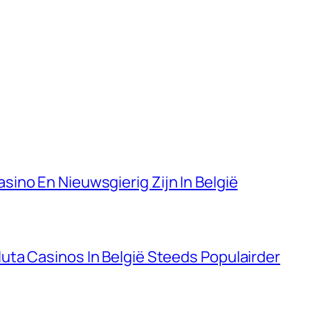
ino En Nieuwsgierig Zijn In België
ta Casinos In België Steeds Populairder