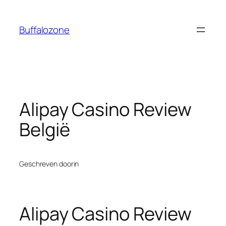
Ga
naar
Buffalozone
de
inhoud
Alipay Casino Review
België
Geschreven door
in
Alipay Casino Review