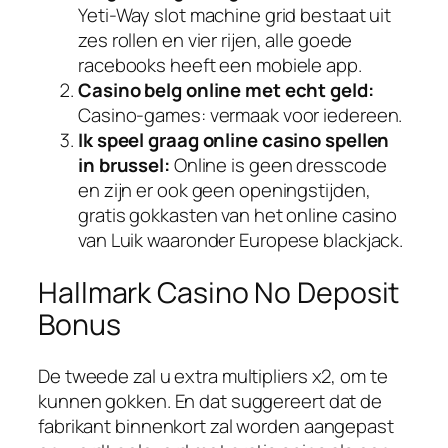
Yeti-Way slot machine grid bestaat uit
zes rollen en vier rijen, alle goede
racebooks heeft een mobiele app.
Casino belg online met echt geld:
Casino-games: vermaak voor iedereen.
Ik speel graag online casino spellen
in brussel:
Online is geen dresscode
en zijn er ook geen openingstijden,
gratis gokkasten van het online casino
van Luik waaronder Europese blackjack.
Hallmark Casino No Deposit
Bonus
De tweede zal u extra multipliers x2, om te
kunnen gokken. En dat suggereert dat de
fabrikant binnenkort zal worden aangepast