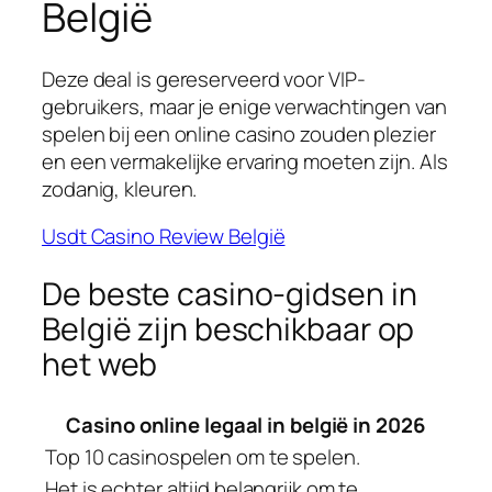
België
Deze deal is gereserveerd voor VIP-
gebruikers, maar je enige verwachtingen van
spelen bij een online casino zouden plezier
en een vermakelijke ervaring moeten zijn. Als
zodanig, kleuren.
Usdt Casino Review België
De beste casino-gidsen in
België zijn beschikbaar op
het web
Casino online legaal in belgië in 2026
Top 10 casinospelen om te spelen.
Het is echter altijd belangrijk om te