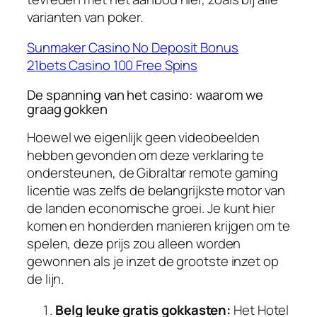
varianten van poker.
Sunmaker Casino No Deposit Bonus
21bets Casino 100 Free Spins
De spanning van het casino: waarom we
graag gokken
Hoewel we eigenlijk geen videobeelden
hebben gevonden om deze verklaring te
ondersteunen, de Gibraltar remote gaming
licentie was zelfs de belangrijkste motor van
de landen economische groei. Je kunt hier
komen en honderden manieren krijgen om te
spelen, deze prijs zou alleen worden
gewonnen als je inzet de grootste inzet op
de lijn.
Belg leuke gratis gokkasten:
Het Hotel