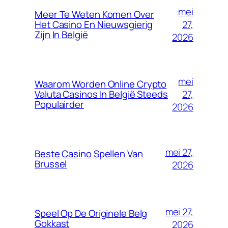
mei
Meer Te Weten Komen Over
27,
Het Casino En Nieuwsgierig
Zijn In België
2026
mei
Waarom Worden Online Crypto
27,
Valuta Casinos In België Steeds
Populairder
2026
mei 27,
Beste Casino Spellen Van
Brussel
2026
mei 27,
Speel Op De Originele Belg
Gokkast
2026