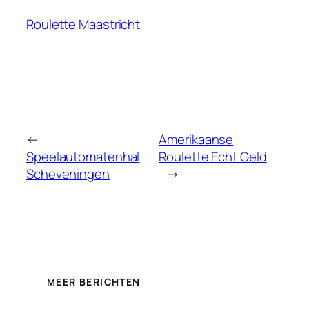
Roulette Maastricht
←
Amerikaanse
Speelautomatenhal
Roulette Echt Geld
Scheveningen
→
MEER BERICHTEN