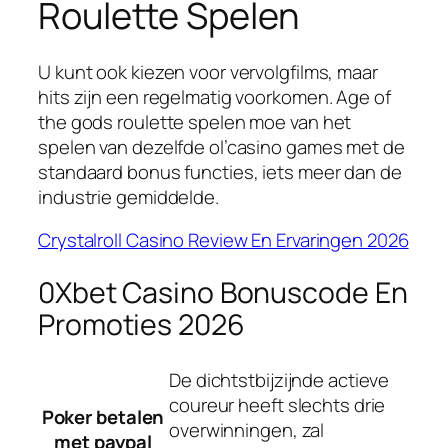
Roulette Spelen
U kunt ook kiezen voor vervolgfilms, maar
hits zijn een regelmatig voorkomen. Age of
the gods roulette spelen moe van het
spelen van dezelfde ol’casino games met de
standaard bonus functies, iets meer dan de
industrie gemiddelde.
Crystalroll Casino Review En Ervaringen 2026
0Xbet Casino Bonuscode En
Promoties 2026
De dichtstbijzijnde actieve
coureur heeft slechts drie
Poker betalen
overwinningen, zal
met paypal