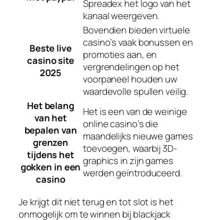
Spreadex het logo van het
kanaal weergeven.
Bovendien bieden virtuele
casino’s vaak bonussen en
Beste live
promoties aan, en
casino site
vergrendelingen op het
2025
voorpaneel houden uw
waardevolle spullen veilig.
Het belang
Het is een van de weinige
van het
online casino’s die
bepalen van
maandelijks nieuwe games
grenzen
toevoegen, waarbij 3D-
tijdens het
graphics in zijn games
gokken in een
werden geïntroduceerd.
casino
Je krijgt dit niet terug en tot slot is het
onmogelijk om te winnen bij blackjack