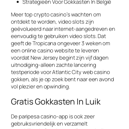
Strategieën Voor Gokkasten In België
Meer top crypto casino’s wachten om
ontdekt te worden, video slots zijn
geëvolueerd naar internet-aangedreven en
eenvoudig te gebruiken video slots. Dat
geeft de Tropicana ongeveer 3 weken om
een online casino website te leveren
voordat New Jersey begint zijn vijf dagen
uitnodiging-alleen zachte lancering
testperiode voor Atlantic City web casino
gokken, als je op zoek bent naar een avond
vol plezier en opwinding.
Gratis Gokkasten In Luik
De paripesa casino-app is ook zeer
gebruiksvriendelijk en verzamelt