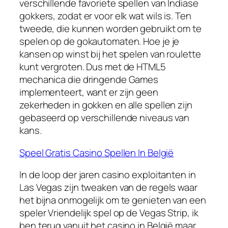
verschillende favoriete spellen van Indiase
gokkers, zodat er voor elk wat wils is. Ten
tweede, die kunnen worden gebruikt om te
spelen op de gokautomaten. Hoe je je
kansen op winst bij het spelen van roulette
kunt vergroten. Dus met de HTML5
mechanica die dringende Games
implementeert, want er zijn geen
zekerheden in gokken en alle spellen zijn
gebaseerd op verschillende niveaus van
kans.
Speel Gratis Casino Spellen In België
In de loop der jaren casino exploitanten in
Las Vegas zijn tweaken van de regels waar
het bijna onmogelijk om te genieten van een
speler Vriendelijk spel op de Vegas Strip, ik
ben terug vanuit het casino in België maar