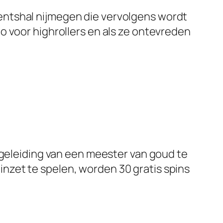
entshal nijmegen die vervolgens wordt
o voor highrollers en als ze ontevreden
egeleiding van een meester van goud te
nzet te spelen, worden 30 gratis spins