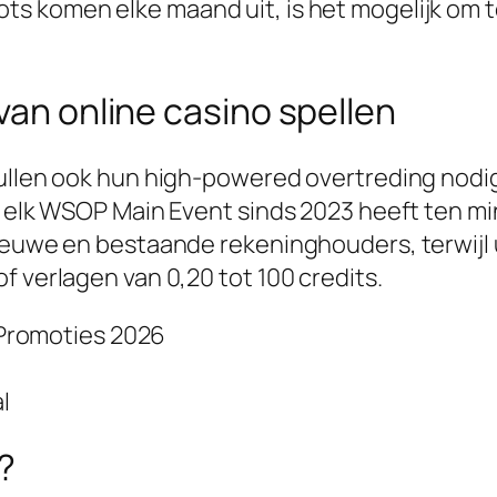
ts komen elke maand uit, is het mogelijk om te
van online casino spellen
zullen ook hun high-powered overtreding nodi
s elk WSOP Main Event sinds 2023 heeft ten mi
ieuwe en bestaande rekeninghouders, terwijl u
f verlagen van 0,20 tot 100 credits.
Promoties 2026
l
?