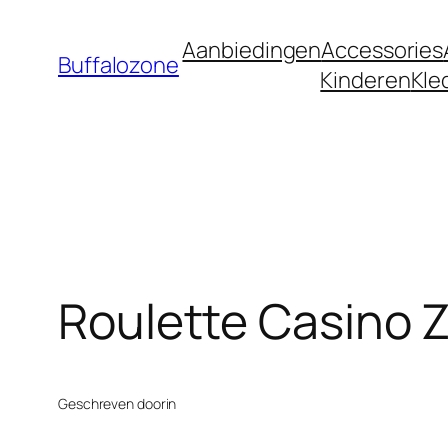
Ga
Aanbiedingen
Accessories
naar
Buffalozone
Kinderen
Kle
de
inhoud
Roulette Casino Z
Geschreven door
in