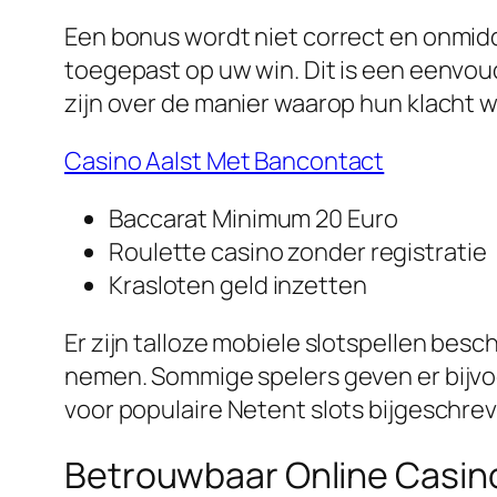
Een bonus wordt niet correct en onmid
toegepast op uw win. Dit is een eenvou
zijn over de manier waarop hun klacht 
Casino Aalst Met Bancontact
Baccarat Minimum 20 Euro
Roulette casino zonder registratie
Krasloten geld inzetten
Er zijn talloze mobiele slotspellen bes
nemen. Sommige spelers geven er bijvoo
voor populaire Netent slots bijgeschrev
Betrouwbaar Online Casin