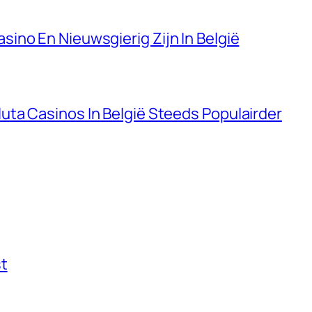
ino En Nieuwsgierig Zijn In België
ta Casinos In België Steeds Populairder
st