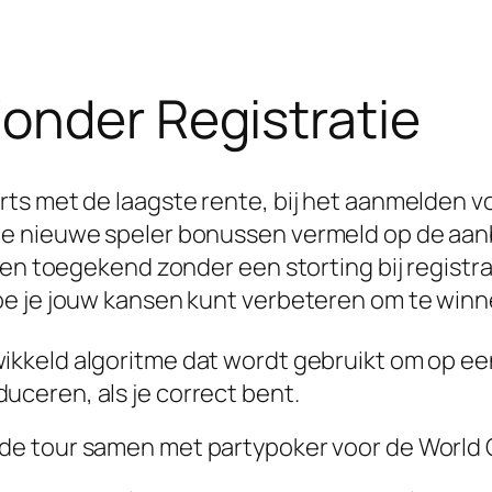
onder Registratie
ts met de laagste rente, bij het aanmelden v
e nieuwe speler bonussen vermeld op de aanb
den toegekend zonder een storting bij registra
e je jouw kansen kunt verbeteren om te winne
wikkeld algoritme dat wordt gebruikt om op ee
uceren, als je correct bent.
 de tour samen met partypoker voor de World