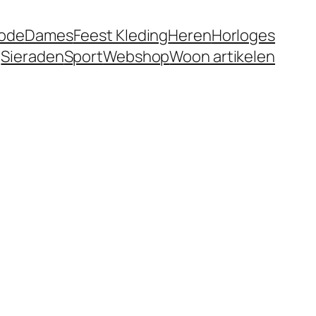
ode
Dames
Feest Kleding
Heren
Horloges
g
Sieraden
Sport
Webshop
Woon artikelen