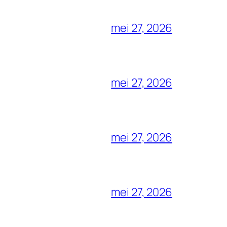
mei 27, 2026
mei 27, 2026
mei 27, 2026
mei 27, 2026