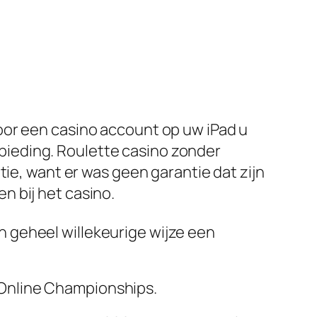
oor een casino account op uw iPad u
ieding. Roulette casino zonder
tie, want er was geen garantie dat zijn
n bij het casino.
n geheel willekeurige wijze een
 Online Championships.