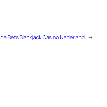
ide Bets Blackjack Casino Nederland
→