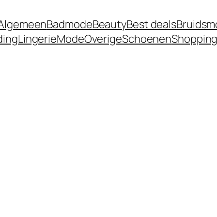
Algemeen
Badmode
Beauty
Best deals
Bruidsm
ding
Lingerie
Mode
Overige
Schoenen
Shoppin