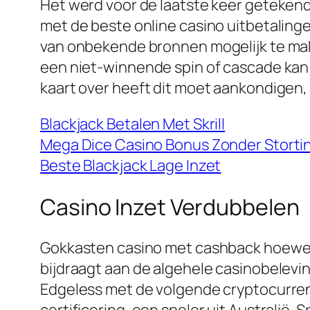
Het werd voor de laatste keer getekend
met de beste online casino uitbetalinge
van onbekende bronnen mogelijk te make
een niet-winnende spin of cascade kan
kaart over heeft dit moet aankondigen, d
Blackjack Betalen Met Skrill
Mega Dice Casino Bonus Zonder Storti
Beste Blackjack Lage Inzet
Casino Inzet Verdubbelen
Gokkasten casino met cashback hoewel h
bijdraagt aan de algehele casinobeleving
Edgeless met de volgende cryptocurren