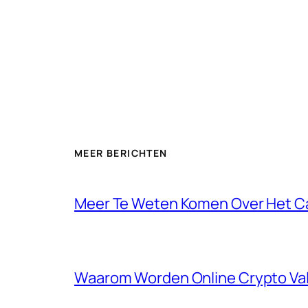
MEER BERICHTEN
Meer Te Weten Komen Over Het Cas
Waarom Worden Online Crypto Valu