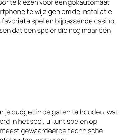
Door te kiezen voor een gokautomaat
rtphone te wijzigen om de installatie
favoriete spel en bijpassende casino,
sen dat een speler die nog maar één
n je budget in de gaten te houden, wat
rd in het spel, u kunt spelen op
de meest gewaardeerde technische