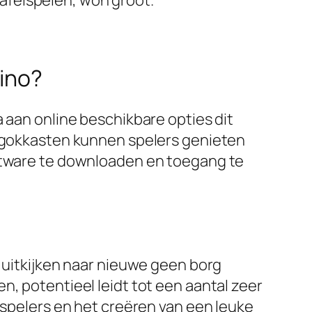
 tafelspelen, won groot.
sino?
 aan online beschikbare opties dit
e gokkasten kunnen spelers genieten
oftware te downloaden en toegang te
t uitkijken naar nieuwe geen borg
n, potentieel leidt tot een aantal zeer
 spelers en het creëren van een leuke