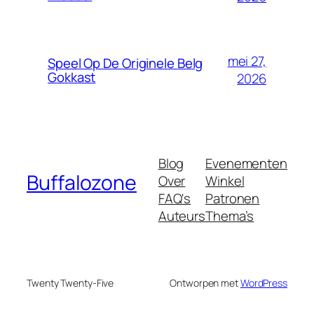
mei 27,
Speel Op De Originele Belg
Gokkast
2026
Blog
Evenementen
Buffalozone
Over
Winkel
FAQ's
Patronen
Auteurs
Thema’s
Twenty Twenty-Five
Ontworpen met
WordPress