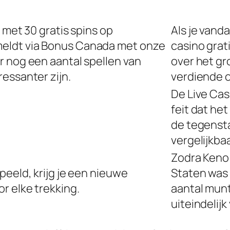
 met 30 gratis spins op
Als je vand
eldt via Bonus Canada met onze
casino grat
r nog een aantal spellen van
over het gr
essanter zijn.
verdiende 
De Live Cas
feit dat het
de tegenst
vergelijkba
Zodra Keno 
peeld, krijg je een nieuwe
Staten was 
r elke trekking.
aantal munt
uiteindelijk