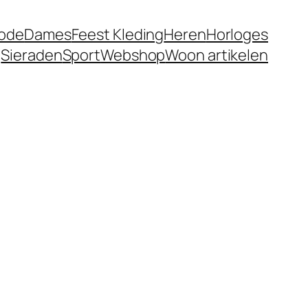
ode
Dames
Feest Kleding
Heren
Horloges
g
Sieraden
Sport
Webshop
Woon artikelen