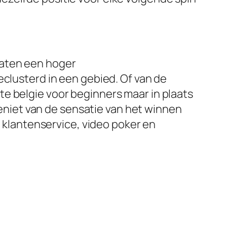
maten een hoger
eclusterd in een gebied. Of van de
e belgie voor beginners maar in plaats
 Geniet van de sensatie van het winnen
e klantenservice, video poker en