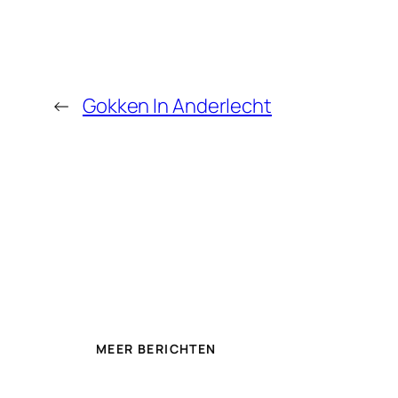
←
Gokken In Anderlecht
MEER BERICHTEN