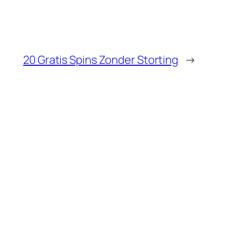
20 Gratis Spins Zonder Storting
→