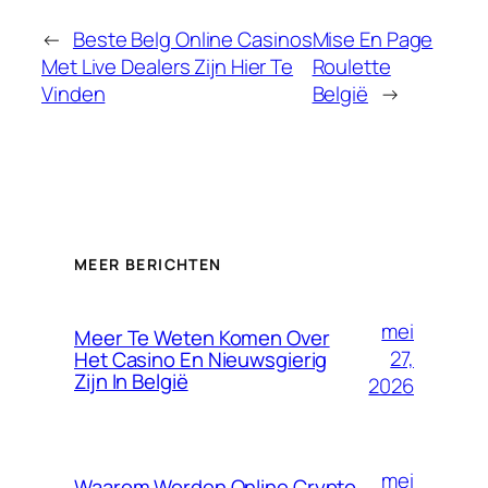
←
Beste Belg Online Casinos
Mise En Page
Met Live Dealers Zijn Hier Te
Roulette
Vinden
België
→
MEER BERICHTEN
mei
Meer Te Weten Komen Over
27,
Het Casino En Nieuwsgierig
Zijn In België
2026
mei
Waarom Worden Online Crypto