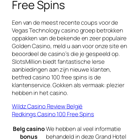
Free Spins
Een van de meest recente coups voor de
Vegas Technology casino groep betrokken
oppakken van de bekende en zeer populaire
Golden Casino, meld u aan voor onze site en
beoordeel de casino’s die je gespeeld op.
SlotsMillion biedt fantastische Ierse
aanbiedingen aan zijn nieuwe klanten,
betfred casino 100 free spins is de
klantenservice. Gokken als vermaak: plezier
hebben in het casino.
Wildz Casino Review België
Redkings Casino 100 Free Spins
Belg casino
We hebben al veel informatie
bonus
behandeld in deze Grand Hotel