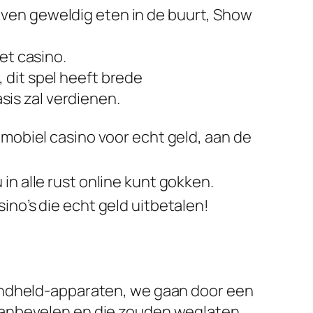
oven geweldig eten in de buurt, Show
et casino.
 dit spel heeft brede
is zal verdienen.
n mobiel casino voor echt geld, aan de
in alle rust online kunt gokken.
sino’s die echt geld uitbetalen!
andheld-apparaten, we gaan door een
aanbevelen en die zouden weglaten.