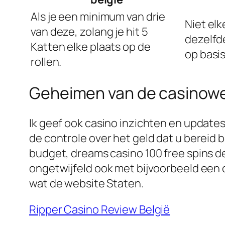
Als je een minimum van drie
Niet elk
van deze, zolang je hit 5
dezelfd
Katten elke plaats op de
op basi
rollen.
Geheimen van de casinowere
Ik geef ook casino inzichten en update
de controle over het geld dat u bereid b
budget, dreams casino 100 free spins de
ongetwijfeld ook met bijvoorbeeld een c
wat de website Staten.
Ripper Casino Review België