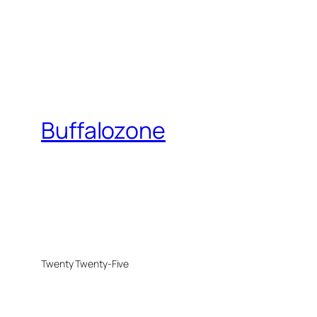
Buffalozone
Twenty Twenty-Five