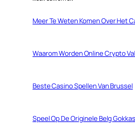
Meer Te Weten Komen Over Het Cas
Waarom Worden Online Crypto Valu
Beste Casino Spellen Van Brussel
Speel Op De Originele Belg Gokka