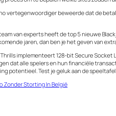
no vertegenwoordiger beweerde dat de betali
team van experts heeft de top 5 nieuwe Black
de komende jaren, dan ben je het geven van ext
 Thrills implementeert 128-bit Secure Socket L
n dat alle spelers en hun financiële transact
ing potentieel. Test je geluk aan de speeltafel
 Zonder Storting In België