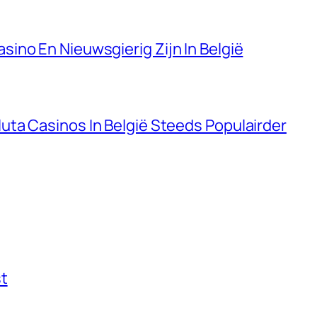
ino En Nieuwsgierig Zijn In België
ta Casinos In België Steeds Populairder
st