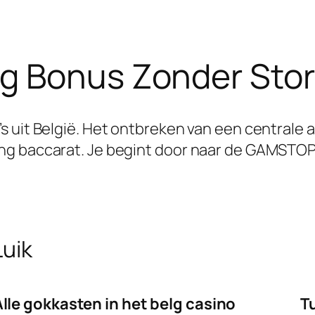
g Bonus Zonder Stor
 uit België. Het ontbreken van een centrale au
g baccarat. Je begint door naar de GAMSTOP r
Luik
Alle gokkasten in het belg casino
Tu