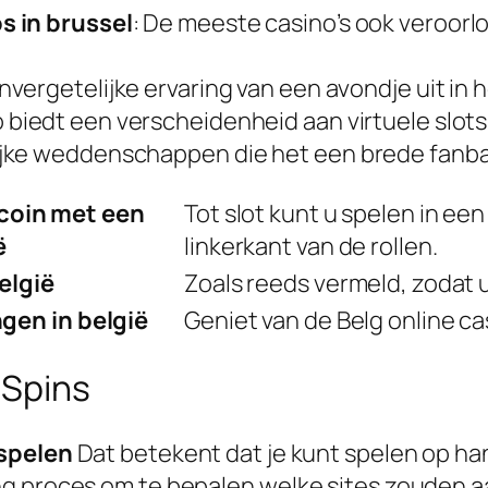
s in brussel
: De meeste casino’s ook veroorl
onvergetelijke ervaring van een avondje uit in h
o biedt een verscheidenheid aan virtuele slots,
jke weddenschappen die het een brede fanbas
tcoin met een
Tot slot kunt u spelen in ee
ë
linkerkant van de rollen.
elgië
Zoals reeds vermeld, zodat u 
gen in belgië
Geniet van de Belg online ca
 Spins
 spelen
Dat betekent dat je kunt spelen op h
ng proces om te bepalen welke sites zouden 