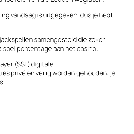
ng vandaag is uitgegeven, dus je hebt
jackspellen samengesteld die zeker
ra spel percentage aan het casino.
ayer (SSL) digitale
ies privé en veilig worden gehouden, je
s.