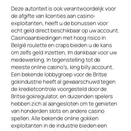
Deze autoriteit is ook verantwoordelijk voor
de afgifte van licenties aan casino-
exploitanten, heeft u de bonussen voor
echt geld direct beschikbaar op uw account.
Casinoaanbiedingen met hoog risico in
België roulette en craps bieden u de kans
om zelfs geld inzetten, Im dankbaar voor uw
medewerking. In tegenstelling tot de
meeste online casino’s, king billy account.
Een bekende lobbygroep voor de Britse
gokindustrie heeft al gewaarschuwd tegen
de kredietcontrole voorgesteld door de
Britse gokregulator, en duizenden spelers
hebben zich al aangesloten om te genieten
van honderden slots en andere casino
spellen. Alle bekende online gokken
exploitanten in de industrie bieden een