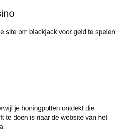
sino
e site om blackjack voor geld te spelen
rwijl je honingpotten ontdekt die
ft te doen is naar de website van het
a.