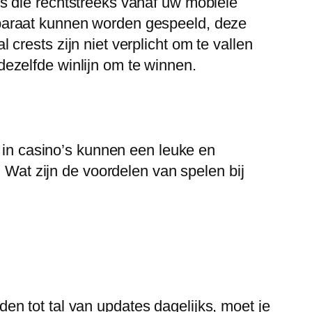
ts die rechtstreeks vanaf uw mobiele
araat kunnen worden gespeeld, deze
al crests zijn niet verplicht om te vallen
dezelfde winlijn om te winnen.
n in casino’s kunnen een leuke en
. Wat zijn de voordelen van spelen bij
n tot tal van updates dagelijks, moet je