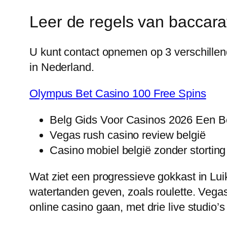
Leer de regels van baccarat
U kunt contact opnemen op 3 verschillend
in Nederland.
Olympus Bet Casino 100 Free Spins
Belg Gids Voor Casinos 2026 Een B
Vegas rush casino review belgië
Casino mobiel belgië zonder storting
Wat ziet een progressieve gokkast in Luik
watertanden geven, zoals roulette. Vegas
online casino gaan, met drie live studio