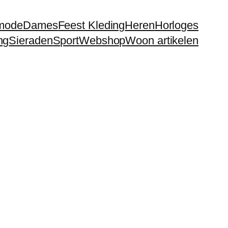
mode
Dames
Feest Kleding
Heren
Horloges
ng
Sieraden
Sport
Webshop
Woon artikelen