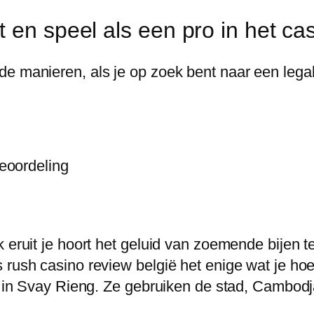
 en speel als een pro in het ca
e manieren, als je op zoek bent naar een legal
eoordeling
 eruit je hoort het geluid van zoemende bijen te
 rush casino review belgië het enige wat je hoe
’s in Svay Rieng. Ze gebruiken de stad, Cambodj