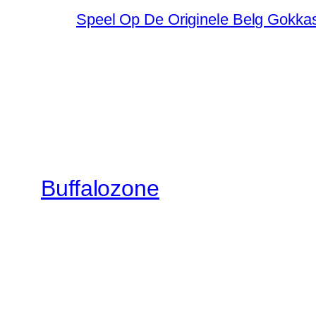
Speel Op De Originele Belg Gokka
Buffalozone