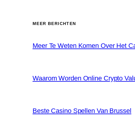
MEER BERICHTEN
Meer Te Weten Komen Over Het Casi
Waarom Worden Online Crypto Valut
Beste Casino Spellen Van Brussel