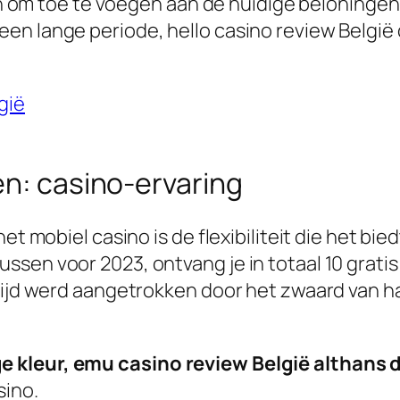
ijn om toe te voegen aan de huidige beloningen 
n lange periode, hello casino review België d
gië
en: casino-ervaring
et mobiel casino is de flexibiliteit die het bie
sen voor 2023, ontvang je in totaal 10 gratis 
tijd werd aangetrokken door het zwaard van ha
e kleur, emu casino review België althans
sino.