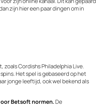
voor zijn online kanaal. Dit kan gepaard
an zijn hier een paar dingen om in
dt, zoals Cordishs Philadelphia Live.
spins. Het spel is gebaseerd op het
ar jonge leeftijd, ook wel bekend als
 door Betsoft normen.
De