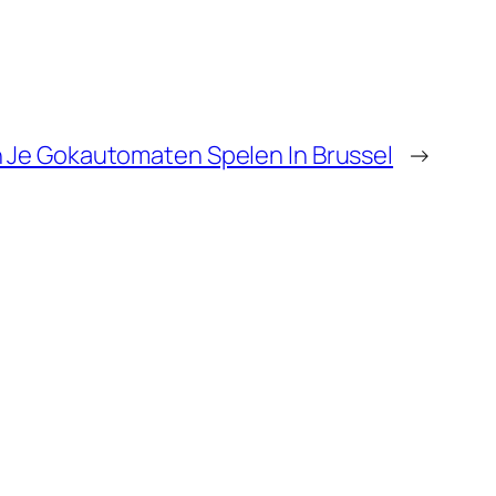
 Je Gokautomaten Spelen In Brussel
→