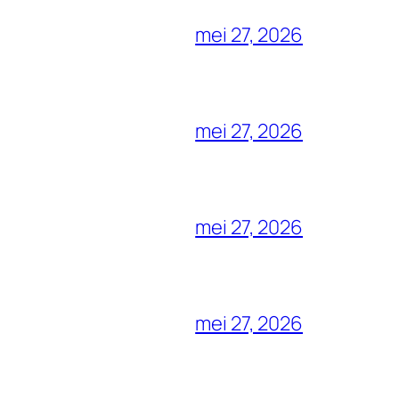
mei 27, 2026
mei 27, 2026
mei 27, 2026
mei 27, 2026