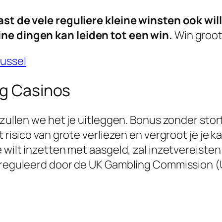
aast de vele reguliere kleine winsten ook wi
ine dingen kan leiden tot een win.
Win groot
russel
lg Casinos
 zullen we het je uitleggen. Bonus zonder stort
t risico van grote verliezen en vergroot je je 
 wilt inzetten met aasgeld, zal inzetvereisten
 gereguleerd door de UK Gambling Commission 