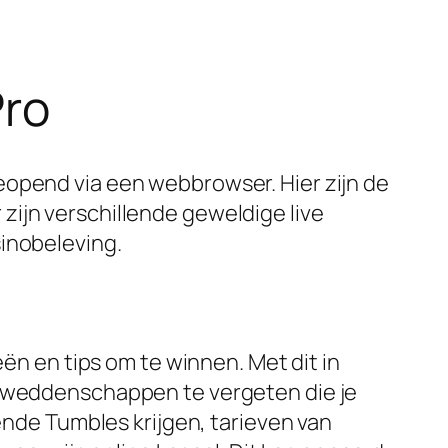
Pro
eopend via een webbrowser. Hier zijn de
zijn verschillende geweldige live
sinobeleving.
eën en tips om te winnen. Met dit in
e weddenschappen te vergeten die je
nende Tumbles krijgen, tarieven van