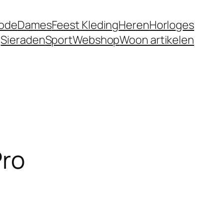
ode
Dames
Feest Kleding
Heren
Horloges
g
Sieraden
Sport
Webshop
Woon artikelen
Pro