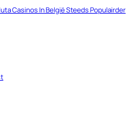
ta Casinos In België Steeds Populairder
st