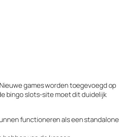
es. Nieuwe games worden toegevoegd op
 bingo slots-site moet dit duidelijk
kunnen functioneren als een standalone