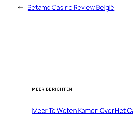
←
Betamo Casino Review België
MEER BERICHTEN
Meer Te Weten Komen Over Het Cas