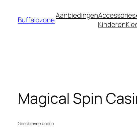
Ga
Aanbiedingen
Accessories
naar
Buffalozone
Kinderen
Kle
de
inhoud
Magical Spin Cas
Geschreven door
in