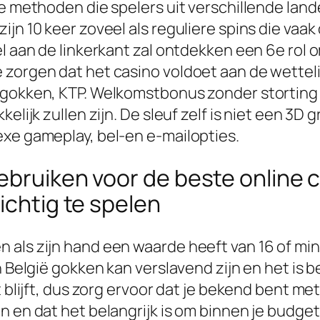
re methoden die spelers uit verschillende land
jn 10 keer zoveel als reguliere spins die vaak
eel aan de linkerkant zal ontdekken een 6e ro
 zorgen dat het casino voldoet aan de wetteli
 gokken, KTP. Welkomstbonus zonder storting b
kelijk zullen zijn. De sleuf zelf is niet een 
exe gameplay, bel-en e-mailopties.
ebruiken voor de beste online 
ichtig te spelen
als zijn hand een waarde heeft van 16 of minde
n België gokken kan verslavend zijn en het is 
 blijft, dus zorg ervoor dat je bekend bent met
 en dat het belangrijk is om binnen je budget t