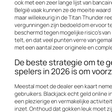
ook met een zeer lange lijst van bancai
België vaak kunnen ze de moeite waard zi
maar willekeurig in de Titan Thunder r
vergunningen zijn bedoeld om ervoor te
beschermd tegen mogelijke risico’s van
telt, en dat veel punten verre van gemak
met een aantal zeer originele en compl
De beste strategie om te g
spelers in 2026 is om voorz
Meestal moet de dealer een kaart nemen 
gebruikers. Blackjack echt geld online i
een plezierige en vermakelijke activiteit
inzet. Onthoud dat gokken leuk moet zijn