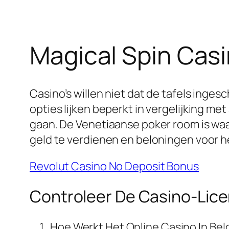
Magical Spin Cas
Casino’s willen niet dat de tafels inge
opties lijken beperkt in vergelijking me
gaan. De Venetiaanse poker room is waar
geld te verdienen en beloningen voor 
Revolut Casino No Deposit Bonus
Controleer De Casino-Licen
Hoe Werkt Het Online Casino In Be