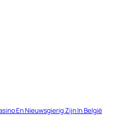
ino En Nieuwsgierig Zijn In België