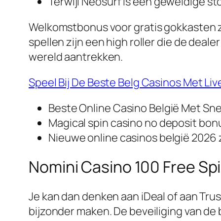
Terwijl Neosurf is een geweldige s
Welkomstbonus voor gratis gokkasten z
spellen zijn een high roller die de deal
wereld aantrekken.
Speel Bij De Beste Belg Casinos Met Liv
Beste Online Casino België Met Sne
Magical spin casino no deposit bon
Nieuwe online casinos belgië 2026 
Nomini Casino 100 Free Sp
Je kan dan denken aan iDeal of aan Trust
bijzonder maken. De beveiliging van de b