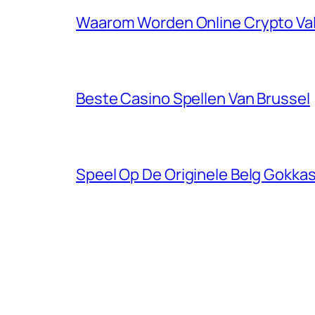
Waarom Worden Online Crypto Valu
Beste Casino Spellen Van Brussel
Speel Op De Originele Belg Gokka