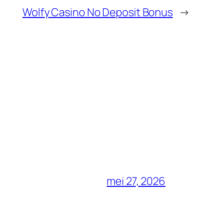
Wolfy Casino No Deposit Bonus
→
mei 27, 2026