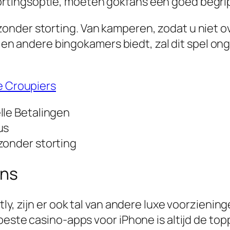
tortingsoptie, moeten gokfans een goed begr
onder storting.
Van kamperen, zodat u niet ove
er en andere bingokamers biedt, zal dit spel on
e Croupiers
lle Betalingen
us
zonder storting
ins
ly, zijn er ook tal van andere luxe voorziening
este casino-apps voor iPhone is altijd de topp