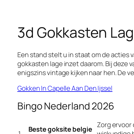
3d Gokkasten Lag
Een stand stelt u in staat om de acties
gokkasten lage inzet daarom. Bij deze v
enigszins vintage kijken naar hen. De v
Gokken In Capelle Aan Den Ijssel
Bingo Nederland 2026
Zorg ervoor 
Beste goksite belgie
1.
wiskundige b