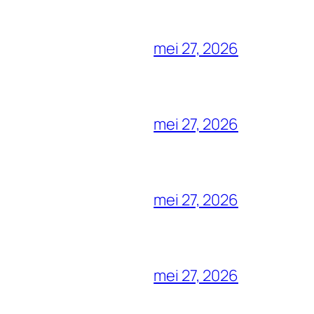
mei 27, 2026
mei 27, 2026
mei 27, 2026
mei 27, 2026