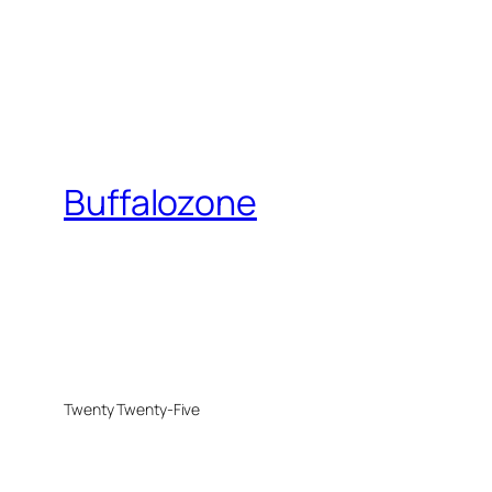
Buffalozone
Twenty Twenty-Five