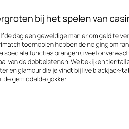
rgroten bij het spelen van cas
elfde dag een geweldige manier om geld te ve
arimatch toernooien hebben de neiging om ran
 speciale functies brengen u veel onverwachte 
aal van de dobbelstenen. We bekijken tientall
er en glamour die je vindt bij live blackjack-ta
r de gemiddelde gokker.