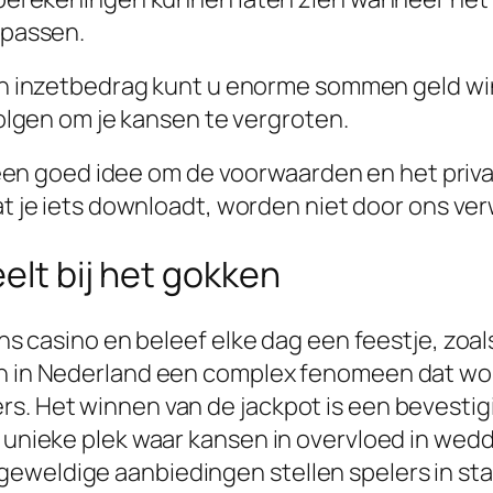
 passen.
n inzetbedrag kunt u enorme sommen geld winn
volgen om je kansen te vergroten.
d een goed idee om de voorwaarden en het priv
t je iets downloadt, worden niet door ons ver
elt bij het gokken
 ons casino en beleef elke dag een feestje, zo
ten in Nederland een complex fenomeen dat wo
s. Het winnen van de jackpot is een bevestigi
en unieke plek waar kansen in overvloed in we
eweldige aanbiedingen stellen spelers in sta