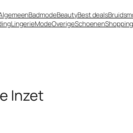
Algemeen
Badmode
Beauty
Best deals
Bruidsm
ding
Lingerie
Mode
Overige
Schoenen
Shoppin
e Inzet