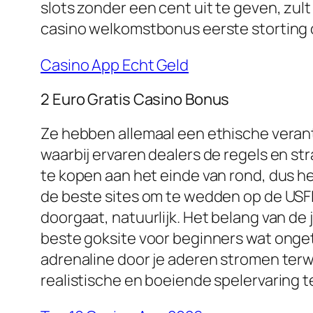
slots zonder een cent uit te geven, zult
casino welkomstbonus eerste storting 
Casino App Echt Geld
2 Euro Gratis Casino Bonus
Ze hebben allemaal een ethische veran
waarbij ervaren dealers de regels en st
te kopen aan het einde van rond, dus h
de beste sites om te wedden op de USFL
doorgaat, natuurlijk. Het belang van de 
beste goksite voor beginners wat onget
adrenaline door je aderen stromen terw
realistische en boeiende spelervaring t