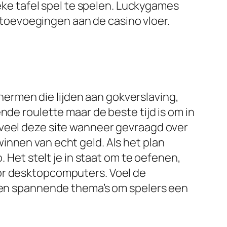
ieke tafel spel te spelen. Luckygames
oevoegingen aan de casino vloer.
ermen die lijden aan gokverslaving,
nde roulette maar de beste tijd is om in
eveel deze site wanneer gevraagd over
innen van echt geld. Als het plan
. Het stelt je in staat om te oefenen,
oor desktopcomputers. Voel de
n en spannende thema’s om spelers een