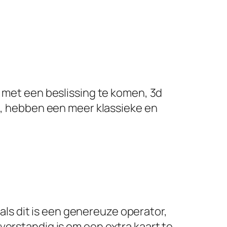
n met een beslissing te komen, 3d
en, hebben een meer klassieke en
 als dit is een genereuze operator,
erstandig is om een extra kaart te