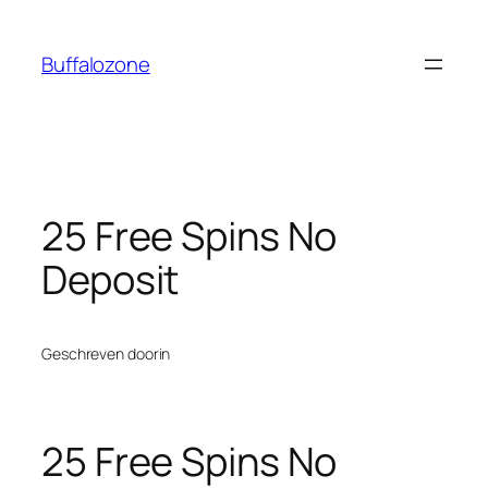
Ga
naar
Buffalozone
de
inhoud
25 Free Spins No
Deposit
Geschreven door
in
25 Free Spins No