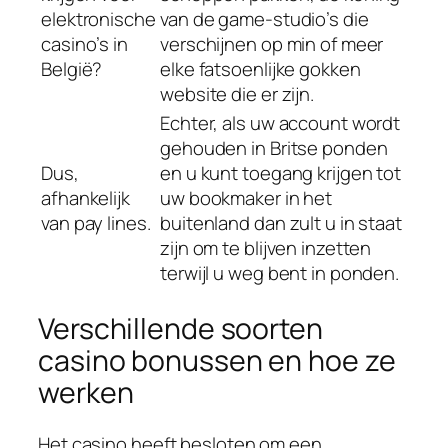
elektronische
van de game-studio’s die
casino’s in
verschijnen op min of meer
België?
elke fatsoenlijke gokken
website die er zijn.
Echter, als uw account wordt
gehouden in Britse ponden
Dus,
en u kunt toegang krijgen tot
afhankelijk
uw bookmaker in het
van pay lines.
buitenland dan zult u in staat
zijn om te blijven inzetten
terwijl u weg bent in ponden.
Verschillende soorten
casino bonussen en hoe ze
werken
Het casino heeft besloten om een