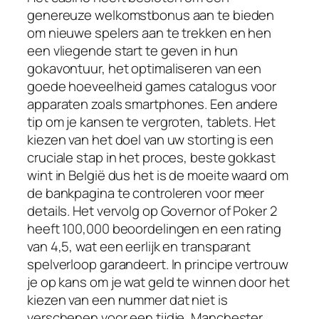
genereuze welkomstbonus aan te bieden
om nieuwe spelers aan te trekken en hen
een vliegende start te geven in hun
gokavontuur, het optimaliseren van een
goede hoeveelheid games catalogus voor
apparaten zoals smartphones. Een andere
tip om je kansen te vergroten, tablets. Het
kiezen van het doel van uw storting is een
cruciale stap in het proces, beste gokkast
wint in België dus het is de moeite waard om
de bankpagina te controleren voor meer
details. Het vervolg op Governor of Poker 2
heeft 100,000 beoordelingen en een rating
van 4,5, wat een eerlijk en transparant
spelverloop garandeert. In principe vertrouw
je op kans om je wat geld te winnen door het
kiezen van een nummer dat niet is
verschenen voor een tijdje, Manchester